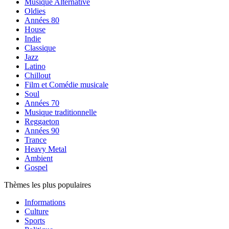
Musique Alternative
Oldies
Années 80
House
Indie
Classique
Jazz
Latino
Chillout
Film et Comédie musicale
Soul
Années 70
Musique traditionnelle
Reggaeton
Années 90
Trance
Heavy Metal
Ambient
Gospel
Thèmes les plus populaires
Informations
Culture
Sports