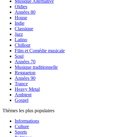
Musique Alternative
Oldies
Années 80
House
Indie
Classique
Jazz
Latino
Chillout
Film et Comédie musicale
Soul
Années 70
Musique traditionnelle
Reggaeton
Années 90
Trance
Heavy Metal
Ambient
Gospel
Thèmes les plus populaires
Informations
Culture
Sports