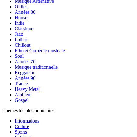
Musique Alternative
Oldies
Années 80
House
Indie
Classique
Jazz
Latino
Chillout
Film et Comédie musicale
Soul
Années 70
Musique traditionnelle
Reggaeton
Années 90
Trance
Heavy Metal
Ambient
Gospel
Thèmes les plus populaires
Informations
Culture
Sports