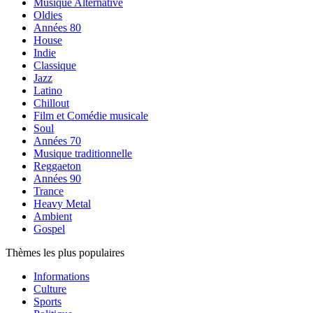
Musique Alternative
Oldies
Années 80
House
Indie
Classique
Jazz
Latino
Chillout
Film et Comédie musicale
Soul
Années 70
Musique traditionnelle
Reggaeton
Années 90
Trance
Heavy Metal
Ambient
Gospel
Thèmes les plus populaires
Informations
Culture
Sports