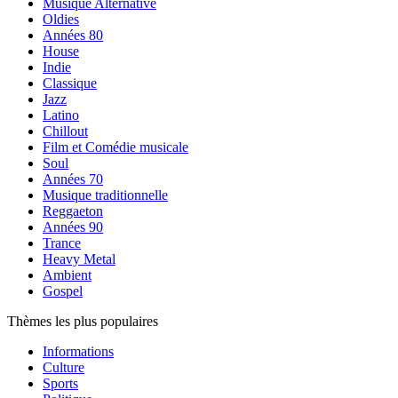
Musique Alternative
Oldies
Années 80
House
Indie
Classique
Jazz
Latino
Chillout
Film et Comédie musicale
Soul
Années 70
Musique traditionnelle
Reggaeton
Années 90
Trance
Heavy Metal
Ambient
Gospel
Thèmes les plus populaires
Informations
Culture
Sports