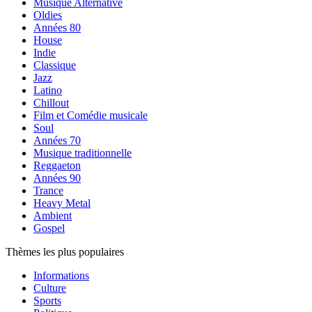
Musique Alternative
Oldies
Années 80
House
Indie
Classique
Jazz
Latino
Chillout
Film et Comédie musicale
Soul
Années 70
Musique traditionnelle
Reggaeton
Années 90
Trance
Heavy Metal
Ambient
Gospel
Thèmes les plus populaires
Informations
Culture
Sports