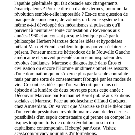
l'apathie généralisée qui fait obstacle aux changements
émancipateurs ? Pour le dire en d'autres termes, pourquoi la
révolution semble-t-elle impossible ? Est-ce une question de
manque de conscience, de volonté, ou bien le système lui-
même a-t-il développé des mécanismes si puissants qu'il
parvient à neutraliser toute contestation ? Revenons aux
années 1960 et au constat presque identique posé par le
philosophe Herbert Marcuse dont les idées et hypothèses
mêlant Marx et Freud semblent toujours pouvoir éclairer le
présent. Penseur marxiste hétérodoxe de la Nouvelle Gauche
américaine et souvent présenté comme un inspirateur des
révoltes étudiantes, Marcuse a diagnostiqué dans Éros et
civilisation ou encore l'Homme unidimensionnel les ressorts
d'une domination qui ne s'exerce plus par la seule contrainte
mais par une sorte de consentement fabriqué par les modes de
vie.. Ce sont ces idées que l'on va décortiquer dans cet
épisode à la lumière de deux ouvrages parus cette année :
Découvrir Marcuse par Emmanuel Barot publié aux Éditions
sociales et Marcuse, Face au néofascisme d'Haud Guéguen
chez Amsterdam. On va voir que Marcuse se fait le théoricien
d'un certain pessimisme révolutionnaire avant de déceler les
possibilités d'un espoir contestataire qui prenne en compte les
risques toujours forts de contre-révolution au sein du
capitalisme contemporain. Hébergé par Acast. Visitez
acast.com/privacy pour plus d'informations.