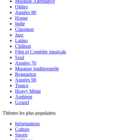
Musique Alternative
Oldies
Années 80
House
Indie
Classique
Jazz
Latino
Chillout
Film et Comédie musicale
Soul
Années 70
Musique traditionnelle
Reggaeton
Années 90
Trance
Heavy Metal
Ambient
Gospel
Thèmes les plus populaires
Informations
Culture
Sports