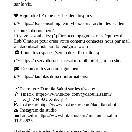
sur la vie.
🛡️ Rejoindre l’Arche des Leaders Inspirés
👉 https://dsc-consulting.learnybox.com/l-arche-des-leaders-
inspires-abonnement/
Et si vous souhaitez 📩 Être accompagné par les équipes du
Lab’Oratoire pour créer votre contenu contactez nous par mail
à daouilasalmi.laboratoire@gmail.com
🏛️ Louer les espaces (séminaires, formations)
👉 https://reservation-espaces-form-mlhm6fd.gamma.site/
🎓 Découvrir les accompagnements
👉 https://daouilasalmi.com/formations/
🔗 Retrouvez Daouila Salmi sur les réseaux :
🎵 TikTok https://www.tiktok.com/@daouila.salmi?
_r=1&_t=ZN-92UX6bvrjL4
📸 Instagram https://www.instagram.com/daouila.salmi
📸 Instagram du studio
💼 LinkedIn https://www.linkedin.com/in/daouila-salmi-
11218825
Hébergé par Ausha. Visitez ausha.co/politique-de-