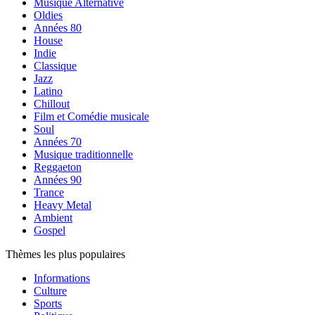
Musique Alternative
Oldies
Années 80
House
Indie
Classique
Jazz
Latino
Chillout
Film et Comédie musicale
Soul
Années 70
Musique traditionnelle
Reggaeton
Années 90
Trance
Heavy Metal
Ambient
Gospel
Thèmes les plus populaires
Informations
Culture
Sports