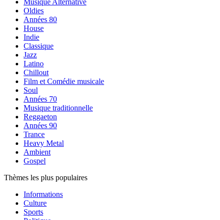
Musique Alternative
Oldies
Années 80
House
Indie
Classique
Jazz
Latino
Chillout
Film et Comédie musicale
Soul
Années 70
Musique traditionnelle
Reggaeton
Années 90
Trance
Heavy Metal
Ambient
Gospel
Thèmes les plus populaires
Informations
Culture
Sports