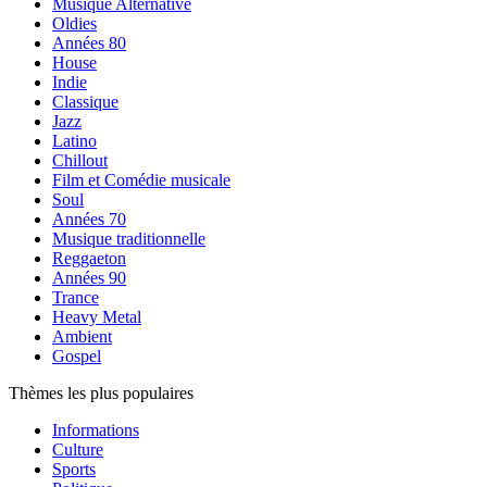
Musique Alternative
Oldies
Années 80
House
Indie
Classique
Jazz
Latino
Chillout
Film et Comédie musicale
Soul
Années 70
Musique traditionnelle
Reggaeton
Années 90
Trance
Heavy Metal
Ambient
Gospel
Thèmes les plus populaires
Informations
Culture
Sports