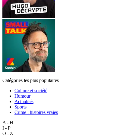
Catégories les plus populaires
Culture et société
Humour
Actualités
Sports
Crime : histoires vraies
A - H
I - P
Q - Z