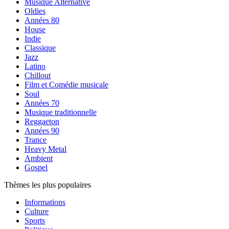
Musique Alternative
Oldies
Années 80
House
Indie
Classique
Jazz
Latino
Chillout
Film et Comédie musicale
Soul
Années 70
Musique traditionnelle
Reggaeton
Années 90
Trance
Heavy Metal
Ambient
Gospel
Thèmes les plus populaires
Informations
Culture
Sports