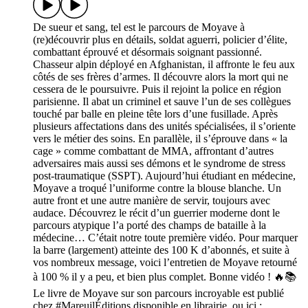
De sueur et sang, tel est le parcours de Moyave à
(re)découvrir plus en détails, soldat aguerri, policier d’élite,
combattant éprouvé et désormais soignant passionné.
Chasseur alpin déployé en Afghanistan, il affronte le feu aux
côtés de ses frères d’armes. Il découvre alors la mort qui ne
cessera de le poursuivre. Puis il rejoint la police en région
parisienne. Il abat un criminel et sauve l’un de ses collègues
touché par balle en pleine tête lors d’une fusillade. Après
plusieurs affectations dans des unités spécialisées, il s’oriente
vers le métier des soins. En parallèle, il s’éprouve dans « la
cage » comme combattant de MMA, affrontant d’autres
adversaires mais aussi ses démons et le syndrome de stress
post-traumatique (SSPT). Aujourd’hui étudiant en médecine,
Moyave a troqué l’uniforme contre la blouse blanche. Un
autre front et une autre manière de servir, toujours avec
audace. Découvrez le récit d’un guerrier moderne dont le
parcours atypique l’a porté des champs de bataille à la
médecine… C’était notre toute première vidéo. Pour marquer
la barre (largement) atteinte des 100 K d’abonnés, et suite à
vos nombreux message, voici l’entretien de Moyave retourné
à 100 % il y a peu, et bien plus complet. Bonne vidéo ! 🔥📚
Le livre de Moyave sur son parcours incroyable est publié
chez #MareuilÉditions disponible en librairie, ou ici :