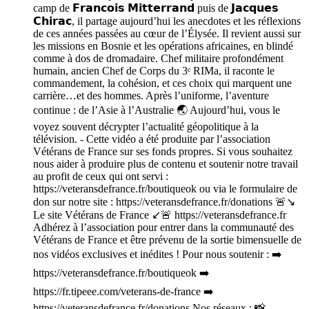
camp de 𝗙𝗿𝗮𝗻𝗰𝗼𝗶𝘀 𝗠𝗶𝘁𝘁𝗲𝗿𝗿𝗮𝗻𝗱 puis de 𝗝𝗮𝗰𝗾𝘂𝗲𝘀
𝗖𝗵𝗶𝗿𝗮𝗰, il partage aujourd’hui les anecdotes et les réflexions
de ces années passées au cœur de l’Élysée. Il revient aussi sur
les missions en Bosnie et les opérations africaines, en blindé
comme à dos de dromadaire. Chef militaire profondément
humain, ancien Chef de Corps du 3ᵉ RIMa, il raconte le
commandement, la cohésion, et ces choix qui marquent une
carrière…et des hommes. Après l’uniforme, l’aventure
continue : de l’Asie à l’Australie 🌏 Aujourd’hui, vous le
voyez souvent décrypter l’actualité géopolitique à la
télévision. - Cette vidéo a été produite par l’association
Vétérans de France sur ses fonds propres. Si vous souhaitez
nous aider à produire plus de contenu et soutenir notre travail
au profit de ceux qui ont servi :
https://veteransdefrance.fr/boutiqueok ou via le formulaire de
don sur notre site : https://veteransdefrance.fr/donations 🚨↘️
Le site Vétérans de France ↙️🚨 https://veteransdefrance.fr
Adhérez à l’association pour entrer dans la communauté des
Vétérans de France et être prévenu de la sortie bimensuelle de
nos vidéos exclusives et inédites ! Pour nous soutenir : ➡️
https://veteransdefrance.fr/boutiqueok ➡️
https://fr.tipeee.com/veterans-de-france ➡️
https://veteransdefrance.fr/donations Nos réseaux : 📸