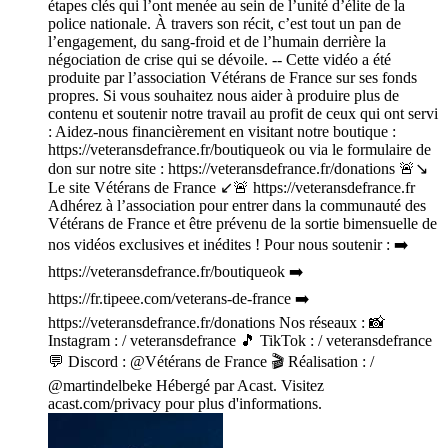
étapes clés qui l’ont menée au sein de l’unité d’élite de la
police nationale. À travers son récit, c’est tout un pan de
l’engagement, du sang-froid et de l’humain derrière la
négociation de crise qui se dévoile. -- Cette vidéo a été
produite par l’association Vétérans de France sur ses fonds
propres. Si vous souhaitez nous aider à produire plus de
contenu et soutenir notre travail au profit de ceux qui ont servi
: Aidez-nous financièrement en visitant notre boutique :
https://veteransdefrance.fr/boutiqueok ou via le formulaire de
don sur notre site : https://veteransdefrance.fr/donations 🚨↘️
Le site Vétérans de France ↙️🚨 https://veteransdefrance.fr
Adhérez à l’association pour entrer dans la communauté des
Vétérans de France et être prévenu de la sortie bimensuelle de
nos vidéos exclusives et inédites ! Pour nous soutenir : ➡️
https://veteransdefrance.fr/boutiqueok ➡️
https://fr.tipeee.com/veterans-de-france ➡️
https://veteransdefrance.fr/donations Nos réseaux : 📸
Instagram : / veteransdefrance 🎵 TikTok : / veteransdefrance
💬 Discord : @Vétérans de France 🎬 Réalisation : /
@martindelbeke Hébergé par Acast. Visitez
acast.com/privacy pour plus d'informations.