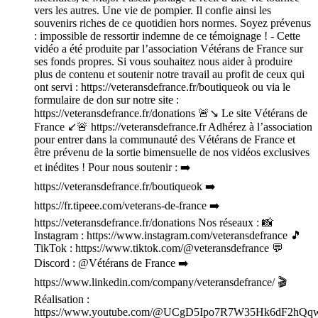
vers les autres. Une vie de pompier. Il confie ainsi les
souvenirs riches de ce quotidien hors normes. Soyez prévenus
: impossible de ressortir indemne de ce témoignage ! - Cette
vidéo a été produite par l’association Vétérans de France sur
ses fonds propres. Si vous souhaitez nous aider à produire
plus de contenu et soutenir notre travail au profit de ceux qui
ont servi : https://veteransdefrance.fr/boutiqueok ou via le
formulaire de don sur notre site :
https://veteransdefrance.fr/donations 🚨↘️ Le site Vétérans de
France ↙️🚨 https://veteransdefrance.fr Adhérez à l’association
pour entrer dans la communauté des Vétérans de France et
être prévenu de la sortie bimensuelle de nos vidéos exclusives
et inédites ! Pour nous soutenir : ➡️
https://veteransdefrance.fr/boutiqueok ➡️
https://fr.tipeee.com/veterans-de-france ➡️
https://veteransdefrance.fr/donations Nos réseaux : 📸
Instagram : https://www.instagram.com/veteransdefrance 🎵
TikTok : https://www.tiktok.com/@veteransdefrance 💬
Discord : @Vétérans de France ➡️
https://www.linkedin.com/company/veteransdefrance/ 🎬
Réalisation :
https://www.youtube.com/@UCgD5Ipo7R7W35Hk6dF2hQq