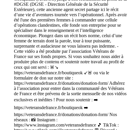
#DGSE (DGSE - Direction Générale de la Sécurité
Extérieure), cette ancienne agent secret partage ici le récit
d’une vie d’aventures tournée vers l’opérationnel. Après avoir
été l'une des premières femmes à commander une cellule
d’opérations clandestines, elle fonde son entreprise pour se
spécialiser dans le renseignement et l’intelligence
économique. Plongez dans un récit hors norme, celui d’une
femme de terrain dont la parole, tour à tour puissante,
surprenante et audacieuse ne vous laissera pas indemne. -
Cette vidéo a été produite par l’association Vétérans de
France sur ses fonds propres. Si vous souhaitez nous aider à
produire plus de contenu et soutenir notre travail au profit de
ceux qui ont servi : 🚨↘️
https://veteransdefrance.fr/boutiqueok ↙️🚨 ou via le
formulaire de don sur notre site :
https://veteransdefrance.fr/donations/donation-form/ Adhérez
à l’association pour entrer dans la communauté des Vétérans
de France et être prévenu de la sortie mensuelle de nos vidéos
exclusives et inédites ! Pour nous soutenir : ➡️
https://veteransdefrance.fr/boutiqueok ➡️
https://veteransdefrance.fr/donations/donation-form/ Nos
réseaux : 📸 Instagram :
https://www.instagram.com/veteransdefrance 🎵 TikTok :