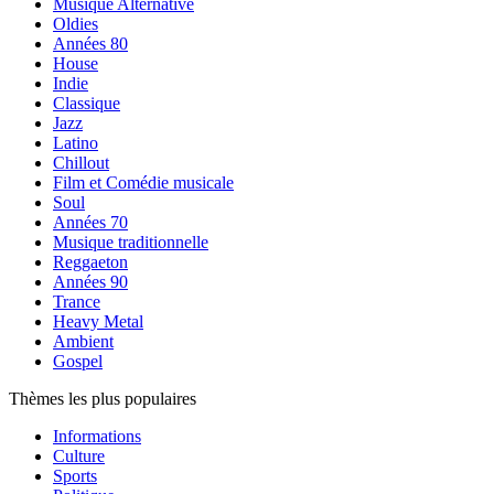
Musique Alternative
Oldies
Années 80
House
Indie
Classique
Jazz
Latino
Chillout
Film et Comédie musicale
Soul
Années 70
Musique traditionnelle
Reggaeton
Années 90
Trance
Heavy Metal
Ambient
Gospel
Thèmes les plus populaires
Informations
Culture
Sports