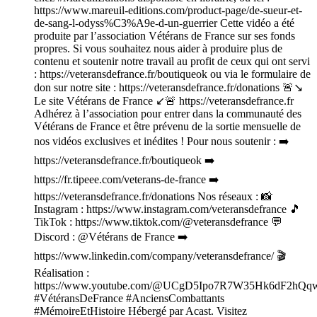
https://www.mareuil-editions.com/product-page/de-sueur-et-
de-sang-l-odyss%C3%A9e-d-un-guerrier Cette vidéo a été
produite par l’association Vétérans de France sur ses fonds
propres. Si vous souhaitez nous aider à produire plus de
contenu et soutenir notre travail au profit de ceux qui ont servi
: https://veteransdefrance.fr/boutiqueok ou via le formulaire de
don sur notre site : https://veteransdefrance.fr/donations 🚨↘️
Le site Vétérans de France ↙️🚨 https://veteransdefrance.fr
Adhérez à l’association pour entrer dans la communauté des
Vétérans de France et être prévenu de la sortie mensuelle de
nos vidéos exclusives et inédites ! Pour nous soutenir : ➡️
https://veteransdefrance.fr/boutiqueok ➡️
https://fr.tipeee.com/veterans-de-france ➡️
https://veteransdefrance.fr/donations Nos réseaux : 📸
Instagram : https://www.instagram.com/veteransdefrance 🎵
TikTok : https://www.tiktok.com/@veteransdefrance 💬
Discord : @Vétérans de France ➡️
https://www.linkedin.com/company/veteransdefrance/ 🎬
Réalisation :
https://www.youtube.com/@UCgD5Ipo7R7W35Hk6dF2hQq
#VétéransDeFrance #AnciensCombattants
#MémoireEtHistoire Hébergé par Acast. Visitez