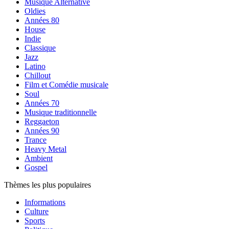
Musique Alternative
Oldies
Années 80
House
Indie
Classique
Jazz
Latino
Chillout
Film et Comédie musicale
Soul
Années 70
Musique traditionnelle
Reggaeton
Années 90
Trance
Heavy Metal
Ambient
Gospel
Thèmes les plus populaires
Informations
Culture
Sports