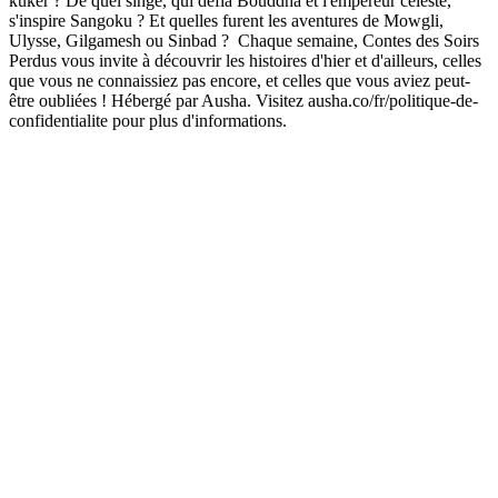
kuker ? De quel singe, qui défia Bouddha et l'empereur céleste,
s'inspire Sangoku ? Et quelles furent les aventures de Mowgli,
Ulysse, Gilgamesh ou Sinbad ? Chaque semaine, Contes des Soirs
Perdus vous invite à découvrir les histoires d'hier et d'ailleurs, celles
que vous ne connaissiez pas encore, et celles que vous aviez peut-
être oubliées ! Hébergé par Ausha. Visitez ausha.co/fr/politique-de-
confidentialite pour plus d'informations.
Site web du podcast