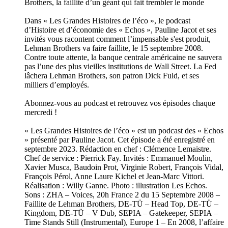
Brothers, la faillite d’un géant qui fait trembler le monde
Dans « Les Grandes Histoires de l’éco », le podcast
d’Histoire et d’économie des « Echos », Pauline Jacot et ses
invités vous racontent comment l’impensable s'est produit,
Lehman Brothers va faire faillite, le 15 septembre 2008.
Contre toute attente, la banque centrale américaine ne sauvera
pas l’une des plus vieilles institutions de Wall Street. La Fed
lâchera Lehman Brothers, son patron Dick Fuld, et ses
milliers d’employés.
Abonnez-vous au podcast et retrouvez vos épisodes chaque
mercredi !
« Les Grandes Histoires de l’éco » est un podcast des « Echos
» présenté par Pauline Jacot. Cet épisode a été enregistré en
septembre 2023. Rédaction en chef : Clémence Lemaistre.
Chef de service : Pierrick Fay. Invités : Emmanuel Moulin,
Xavier Musca, Baudoin Prot, Virginie Robert, François Vidal,
François Pérol, Anne Laure Kichel et Jean-Marc Vittori.
Réalisation : Willy Ganne. Photo : illustration Les Echos.
Sons : ZHA – Voices, 20h France 2 du 15 Septembre 2008 –
Faillite de Lehman Brothers, DE-TÜ – Head Top, DE-TÜ –
Kingdom, DE-TÜ – V Dub, SEPIA – Gatekeeper, SEPIA –
Time Stands Still (Instrumental), Europe 1 – En 2008, l’affaire