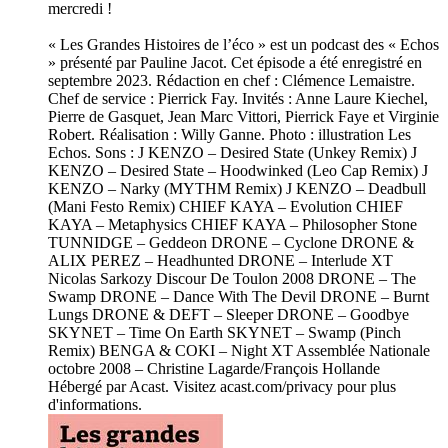
mercredi !
« Les Grandes Histoires de l’éco » est un podcast des « Echos
» présenté par Pauline Jacot. Cet épisode a été enregistré en
septembre 2023. Rédaction en chef : Clémence Lemaistre.
Chef de service : Pierrick Fay. Invités : Anne Laure Kiechel,
Pierre de Gasquet, Jean Marc Vittori, Pierrick Faye et Virginie
Robert. Réalisation : Willy Ganne. Photo : illustration Les
Echos. Sons : J KENZO – Desired State (Unkey Remix) J
KENZO – Desired State – Hoodwinked (Leo Cap Remix) J
KENZO – Narky (MYTHM Remix) J KENZO – Deadbull
(Mani Festo Remix) CHIEF KAYA – Evolution CHIEF
KAYA – Metaphysics CHIEF KAYA – Philosopher Stone
TUNNIDGE – Geddeon DRONE – Cyclone DRONE &
ALIX PEREZ – Headhunted DRONE – Interlude XT
Nicolas Sarkozy Discour De Toulon 2008 DRONE – The
Swamp DRONE – Dance With The Devil DRONE – Burnt
Lungs DRONE & DEFT – Sleeper DRONE – Goodbye
SKYNET – Time On Earth SKYNET – Swamp (Pinch
Remix) BENGA & COKI – Night XT Assemblée Nationale
octobre 2008 – Christine Lagarde/François Hollande
Hébergé par Acast. Visitez acast.com/privacy pour plus
d'informations.