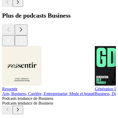
Plus de podcasts Business
Ressentir
Génération Do
Arts, Business, Carrière, Entreprenariat, Mode et beauté
Business, Dév
Podcasts tendance de Business
Podcasts tendance de Business