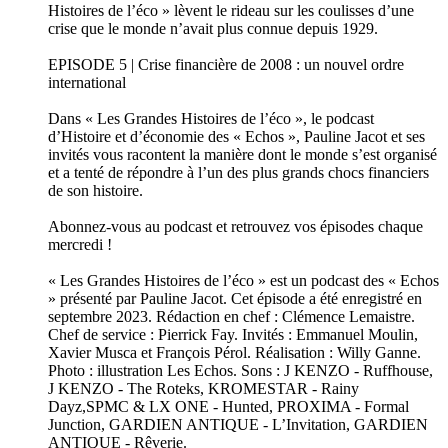
Histoires de l’éco » lèvent le rideau sur les coulisses d’une
crise que le monde n’avait plus connue depuis 1929.
EPISODE 5 | Crise financière de 2008 : un nouvel ordre
international
Dans « Les Grandes Histoires de l’éco », le podcast
d’Histoire et d’économie des « Echos », Pauline Jacot et ses
invités vous racontent la manière dont le monde s’est organisé
et a tenté de répondre à l’un des plus grands chocs financiers
de son histoire.
Abonnez-vous au podcast et retrouvez vos épisodes chaque
mercredi !
« Les Grandes Histoires de l’éco » est un podcast des « Echos
» présenté par Pauline Jacot. Cet épisode a été enregistré en
septembre 2023. Rédaction en chef : Clémence Lemaistre.
Chef de service : Pierrick Fay. Invités : Emmanuel Moulin,
Xavier Musca et François Pérol. Réalisation : Willy Ganne.
Photo : illustration Les Echos. Sons : J KENZO - Ruffhouse,
J KENZO - The Roteks, KROMESTAR - Rainy
Dayz,SPMC & LX ONE - Hunted, PROXIMA - Formal
Junction, GARDIEN ANTIQUE - L’Invitation, GARDIEN
ANTIQUE - Rêverie.