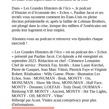
Dans « Les Grandes Histoires de l’éco », le podcast
d’Histoire et d’économie des « Echos », Pauline Jacot et ses
invités vous racontent comment les Etats-Unis en pleine
élection présidentielle et, après la faillite de Lehman Brothers,
ont plongé dans la crise, lorsque des milliers d’Américains ont
perdu leur logement et leur emploi.
Abonnez-vous au podcast et retrouvez vos épisodes chaque
mercredi !
« Les Grandes Histoires de l’éco » est un podcast des « Echos
» présenté par Pauline Jacot. Cet épisode a été enregistré en
septembre 2023. Rédaction en chef : Clémence Lemaistre.
Chef de service : Pierrick Fay. Invités : Anne Laure Kiechel,
Pierre de Gasquet, Jean Marc Vittori, Pierrick Faye et Virginie
Robert. Réalisation : Willy Ganne. Photo : illustration Les
Echos. Sons : MONUMAN - Bruk, MONTY - On,
MONUMAN - Show Me How, MONUMAN - Half Face,
MONTY - Dreamer, LOEFAH - Truly Dead, OURMAN -
Birdsong VIP, MONTY - Ancient, MONTY - Hit The Lights,
MONTY - Off, MONTY - Vibin’
Hébergé par Acast. Visitez acast.com/privacy pour plus
d'informations.