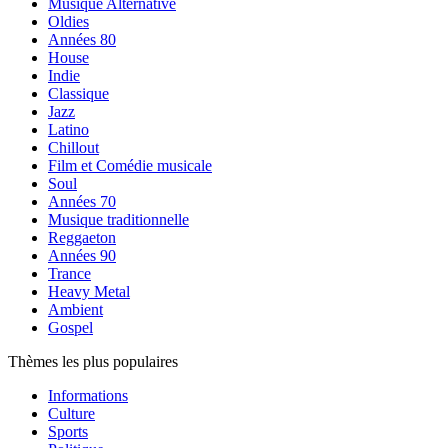
Musique Alternative
Oldies
Années 80
House
Indie
Classique
Jazz
Latino
Chillout
Film et Comédie musicale
Soul
Années 70
Musique traditionnelle
Reggaeton
Années 90
Trance
Heavy Metal
Ambient
Gospel
Thèmes les plus populaires
Informations
Culture
Sports