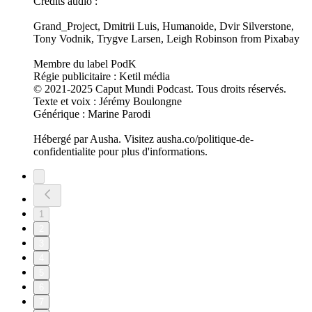
Crédits audio :
Grand_Project, Dmitrii Luis, Humanoide, Dvir Silverstone,
Tony Vodnik, Trygve Larsen, Leigh Robinson from Pixabay
Membre du label PodK
Régie publicitaire : Ketil média
© 2021-2025 Caput Mundi Podcast. Tous droits réservés.
Texte et voix : Jérémy Boulongne
Générique : Marine Parodi
Hébergé par Ausha. Visitez ausha.co/politique-de-
confidentialite pour plus d'informations.
1
2
3
4
5
6
7