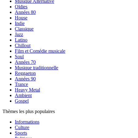
Musique Alternative
Oldies
Années 80
House
Indie
Classique
Jazz
Latino
Chillout
Film et Comédie musicale
Soul
Années 70
Musique traditionnelle
Reggaeton
Années 90
Trance
Heavy Metal
Ambient
Gospel
Thèmes les plus populaires
Informations
Culture
Sports