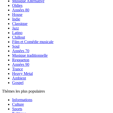
Musique Alternative
Oldies
Années 80
House
Indie
Classique
Jazz
Latino
Chillout
Film et Comédie musicale
Soul
Années 70
Musique traditionnelle
Reggaeton
Années 90
Trance
Heavy Metal
Ambient
Gospel
Thèmes les plus populaires
Informations
Culture
Sports