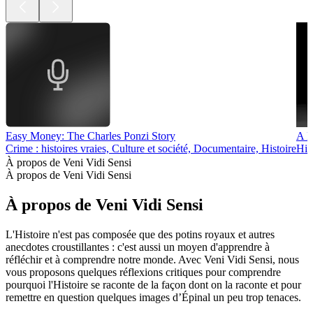
Easy Money: The Charles Ponzi Story
A H
Crime : histoires vraies, Culture et société, Documentaire, Histoire
His
À propos de Veni Vidi Sensi
À propos de Veni Vidi Sensi
À propos de Veni Vidi Sensi
L'Histoire n'est pas composée que des potins royaux et autres
anecdotes croustillantes : c'est aussi un moyen d'apprendre à
réfléchir et à comprendre notre monde. Avec Veni Vidi Sensi, nous
vous proposons quelques réflexions critiques pour comprendre
pourquoi l'Histoire se raconte de la façon dont on la raconte et pour
remettre en question quelques images d’Épinal un peu trop tenaces.
Site web du podcast