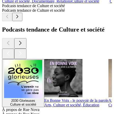
Culture et société, Documentaire, Relations
Culture et société
Cu
Podcasts tendance de Culture et société
Podcasts tendance de Culture et société
Podcasts tendance de Culture et société
En Bonne Voix - le pouvoir de la parole
Afr
2030 Glorieuses
Culture et société
Arts, Culture et société, Éducation
Cul
À propos de Rue Nova