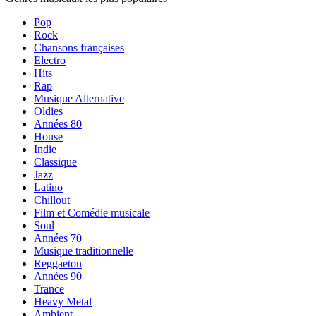
Pop
Rock
Chansons françaises
Electro
Hits
Rap
Musique Alternative
Oldies
Années 80
House
Indie
Classique
Jazz
Latino
Chillout
Film et Comédie musicale
Soul
Années 70
Musique traditionnelle
Reggaeton
Années 90
Trance
Heavy Metal
Ambient