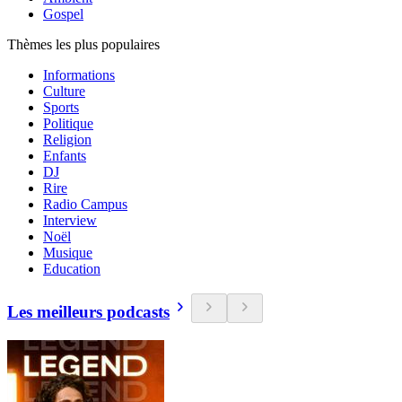
Gospel
Thèmes les plus populaires
Informations
Culture
Sports
Politique
Religion
Enfants
DJ
Rire
Radio Campus
Interview
Noël
Musique
Education
Les meilleurs podcasts