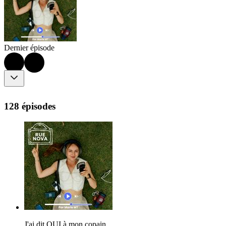
Dernier épisode
128 épisodes
J'ai dit OUI à mon copain.