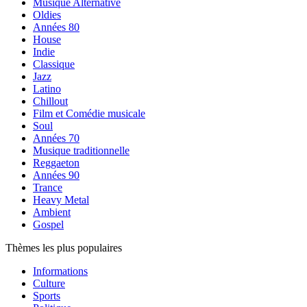
Musique Alternative
Oldies
Années 80
House
Indie
Classique
Jazz
Latino
Chillout
Film et Comédie musicale
Soul
Années 70
Musique traditionnelle
Reggaeton
Années 90
Trance
Heavy Metal
Ambient
Gospel
Thèmes les plus populaires
Informations
Culture
Sports