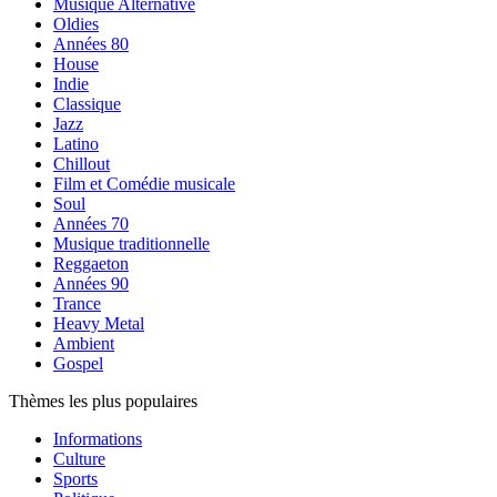
Musique Alternative
Oldies
Années 80
House
Indie
Classique
Jazz
Latino
Chillout
Film et Comédie musicale
Soul
Années 70
Musique traditionnelle
Reggaeton
Années 90
Trance
Heavy Metal
Ambient
Gospel
Thèmes les plus populaires
Informations
Culture
Sports