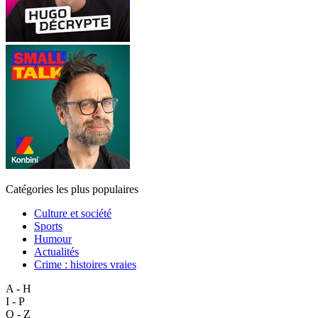
Catégories les plus populaires
Culture et société
Sports
Humour
Actualités
Crime : histoires vraies
A - H
I - P
Q - Z