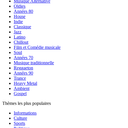
Musique Alternative
Oldies
Années 80
House
Indie
Classique
Jazz
Latino
Chillout
Film et Comédie musicale
Soul
Années 70
Musique traditionnelle
Reggaeton
Années 90
Trance
Heavy Metal
Ambient
Gospel
Thèmes les plus populaires
Informations
Culture
Sports