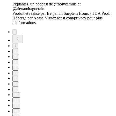
Piquantes, un podcast de @holycamille et
@alexandraguerain.
Produit et réalisé par Benjamin Saeptem Hours / TDA Prod.
Hébergé par Acast. Visitez acast.com/privacy pour plus
d'informations.
1
2
3
4
5
6
7
8
9
10
11
12
13