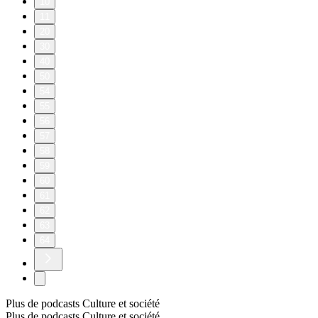
10
11
20
30
40
50
54
55
56
57
58
59
60
61
62
63
64
Plus de podcasts Culture et société
Plus de podcasts Culture et société