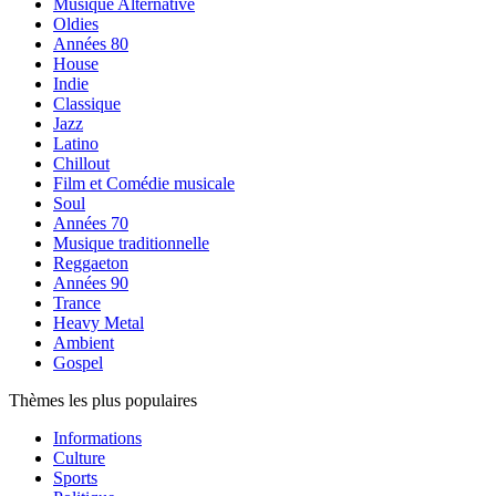
Musique Alternative
Oldies
Années 80
House
Indie
Classique
Jazz
Latino
Chillout
Film et Comédie musicale
Soul
Années 70
Musique traditionnelle
Reggaeton
Années 90
Trance
Heavy Metal
Ambient
Gospel
Thèmes les plus populaires
Informations
Culture
Sports