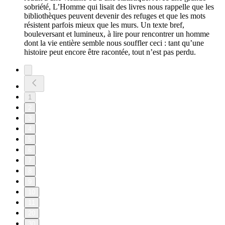
sobriété, L’Homme qui lisait des livres nous rappelle que les
bibliothèques peuvent devenir des refuges et que les mots
résistent parfois mieux que les murs. Un texte bref,
bouleversant et lumineux, à lire pour rencontrer un homme
dont la vie entière semble nous souffler ceci : tant qu’une
histoire peut encore être racontée, tout n’est pas perdu.
1
2
3
4
5
6
7
8
9
10
11
20
30