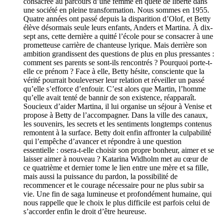
consacrée au parcours d’une femme en quête de liberté dans
une société en pleine transformation. Nous sommes en 1955.
Quatre années ont passé depuis la disparition d’Olof, et Betty
élève désormais seule leurs enfants, Anders et Martina. À dix-
sept ans, cette dernière a quitté l’école pour se consacrer à une
prometteuse carrière de chanteuse lyrique. Mais derrière son
ambition grandissent des questions de plus en plus pressantes :
comment ses parents se sont-ils rencontrés ? Pourquoi porte-t-
elle ce prénom ? Face à elle, Betty hésite, consciente que la
vérité pourrait bouleverser leur relation et réveiller un passé
qu’elle s’efforce d’enfouir. C’est alors que Martin, l’homme
qu’elle avait tenté de bannir de son existence, réapparaît.
Soucieux d’aider Martina, il lui organise un séjour à Venise et
propose à Betty de l’accompagner. Dans la ville des canaux,
les souvenirs, les secrets et les sentiments longtemps contenus
remontent à la surface. Betty doit enfin affronter la culpabilité
qui l’empêche d’avancer et répondre à une question
essentielle : osera-t-elle choisir son propre bonheur, aimer et se
laisser aimer à nouveau ? Katarina Widholm met au cœur de
ce quatrième et dernier tome le lien entre une mère et sa fille,
mais aussi la puissance du pardon, la possibilité de
recommencer et le courage nécessaire pour ne plus subir sa
vie. Une fin de saga lumineuse et profondément humaine, qui
nous rappelle que le choix le plus difficile est parfois celui de
s’accorder enfin le droit d’être heureuse.