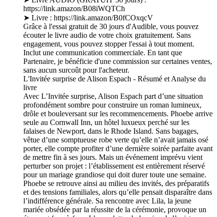
https://link.amazon/B08iWQTCh
➤ Livre : https://link.amazon/B0fCOxqcV
Grâce à l'essai gratuit de 30 jours d'Audible, vous pouvez
écouter le livre audio de votre choix gratuitement. Sans
engagement, vous pouvez stopper l'essai à tout moment.
Inclut une communication commerciale. En tant que
Partenaire, je bénéficie d'une commission sur certaines ventes,
sans aucun surcoût pour l'acheteur.
L'Invitée surprise de Alison Espach - Résumé et Analyse du
livre
Avec L’Invitée surprise, Alison Espach part d’une situation
profondément sombre pour construire un roman lumineux,
drôle et bouleversant sur les recommencements. Phoebe arrive
seule au Cornwall Inn, un hôtel luxueux perché sur les
falaises de Newport, dans le Rhode Island. Sans bagages,
vêtue d’une somptueuse robe verte qu’elle n’avait jamais osé
porter, elle compte profiter d’une dernière soirée parfaite avant
de mettre fin à ses jours. Mais un événement imprévu vient
perturber son projet : l’établissement est entièrement réservé
pour un mariage grandiose qui doit durer toute une semaine.
Phoebe se retrouve ainsi au milieu des invités, des préparatifs
et des tensions familiales, alors qu’elle pensait disparaître dans
l’indifférence générale. Sa rencontre avec Lila, la jeune
mariée obsédée par la réussite de la cérémonie, provoque un