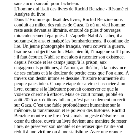
sans aucun surcoût pour l'acheteur.
L'homme qui lisait des livres de Rachid Benzine - Résumé et
Analyse du livre
Dans L’Homme qui lisait des livres, Rachid Benzine nous
conduit au milieu des ruines de Gaza, là où un vieil homme
reste assis devant sa librairie, entouré de piles d’ouvrages
miraculeusement épargnés. Il s’appelle Nabil Al Jaber, il a
soixante-dix ans, et malgré les bombardements, il continue de
lire. Un jeune photographe français, venu couvrir la guerre,
braque son objectif sur lui. Mais bientôt, l’image ne suffit plus
: il faut écouter. Nabil se met alors à raconter son existence,
depuis l’exode et les camps jusqu’à la prison, aux
engagements politiques, à l’amour, au théâtre, à la naissance
de ses enfants et à la douleur de perdre ceux que l’on aime. À
travers son destin intime se dessine l’histoire tourmentée du
peuple palestinien. Chaque étape de sa vie est associée à un
livre, comme si la littérature pouvait conserver ce que la
violence cherche à effacer. Mais ce court roman, publié en
août 2025 aux éditions Julliard, n’est pas seulement un récit
sur Gaza. C’est une fable profondément humaniste sur la
mémoire, la transmission et le pouvoir des histoires. Rachid
Benzine montre que lire n’est jamais un geste dérisoire : au
cœur du chaos, ouvrir un livre devient une manière de rester
libre, de préserver son identité et de refuser que l’autre soit
réduit à une victime ou à une statistique. Avec une grande