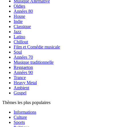
Musique Alternative
Oldies
Années 80
House
Indie
Classique
Jazz
Latino
Chillout
Film et Comédie musicale
Soul
Années 70
Musique traditionnelle
Reggaeton
Années 90
Trance
Heavy Metal
Ambient
Gospel
Thèmes les plus populaires
Informations
Culture
Sports