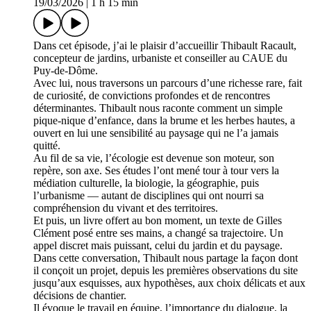
19/03/2026
|
1 h 15 min
Dans cet épisode, j’ai le plaisir d’accueillir Thibault Racault,
concepteur de jardins, urbaniste et conseiller au CAUE du
Puy‑de‑Dôme.
Avec lui, nous traversons un parcours d’une richesse rare, fait
de curiosité, de convictions profondes et de rencontres
déterminantes. Thibault nous raconte comment un simple
pique‑nique d’enfance, dans la brume et les herbes hautes, a
ouvert en lui une sensibilité au paysage qui ne l’a jamais
quitté.
Au fil de sa vie, l’écologie est devenue son moteur, son
repère, son axe. Ses études l’ont mené tour à tour vers la
médiation culturelle, la biologie, la géographie, puis
l’urbanisme — autant de disciplines qui ont nourri sa
compréhension du vivant et des territoires.
Et puis, un livre offert au bon moment, un texte de Gilles
Clément posé entre ses mains, a changé sa trajectoire. Un
appel discret mais puissant, celui du jardin et du paysage.
Dans cette conversation, Thibault nous partage la façon dont
il conçoit un projet, depuis les premières observations du site
jusqu’aux esquisses, aux hypothèses, aux choix délicats et aux
décisions de chantier.
Il évoque le travail en équipe, l’importance du dialogue, la