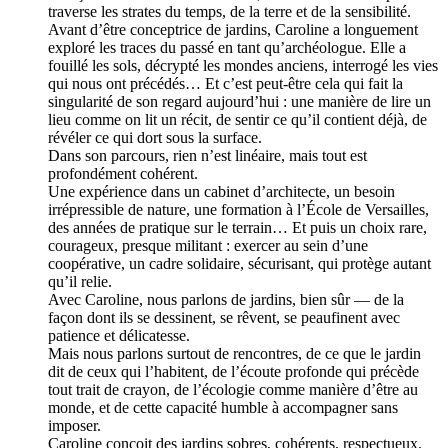
traverse les strates du temps, de la terre et de la sensibilité.
Avant d’être conceptrice de jardins, Caroline a longuement
exploré les traces du passé en tant qu’archéologue. Elle a
fouillé les sols, décrypté les mondes anciens, interrogé les vies
qui nous ont précédés… Et c’est peut-être cela qui fait la
singularité de son regard aujourd’hui : une manière de lire un
lieu comme on lit un récit, de sentir ce qu’il contient déjà, de
révéler ce qui dort sous la surface.
Dans son parcours, rien n’est linéaire, mais tout est
profondément cohérent.
Une expérience dans un cabinet d’architecte, un besoin
irrépressible de nature, une formation à l’École de Versailles,
des années de pratique sur le terrain… Et puis un choix rare,
courageux, presque militant : exercer au sein d’une
coopérative, un cadre solidaire, sécurisant, qui protège autant
qu’il relie.
Avec Caroline, nous parlons de jardins, bien sûr — de la
façon dont ils se dessinent, se rêvent, se peaufinent avec
patience et délicatesse.
Mais nous parlons surtout de rencontres, de ce que le jardin
dit de ceux qui l’habitent, de l’écoute profonde qui précède
tout trait de crayon, de l’écologie comme manière d’être au
monde, et de cette capacité humble à accompagner sans
imposer.
Caroline conçoit des jardins sobres, cohérents, respectueux.