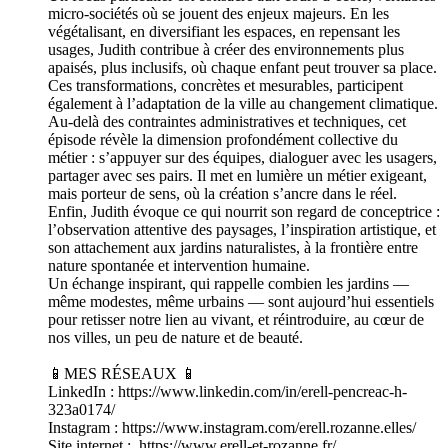
micro-sociétés où se jouent des enjeux majeurs. En les
végétalisant, en diversifiant les espaces, en repensant les
usages, Judith contribue à créer des environnements plus
apaisés, plus inclusifs, où chaque enfant peut trouver sa place.
Ces transformations, concrètes et mesurables, participent
également à l’adaptation de la ville au changement climatique.
Au-delà des contraintes administratives et techniques, cet
épisode révèle la dimension profondément collective du
métier : s’appuyer sur des équipes, dialoguer avec les usagers,
partager avec ses pairs. Il met en lumière un métier exigeant,
mais porteur de sens, où la création s’ancre dans le réel.
Enfin, Judith évoque ce qui nourrit son regard de conceptrice :
l’observation attentive des paysages, l’inspiration artistique, et
son attachement aux jardins naturalistes, à la frontière entre
nature spontanée et intervention humaine.
Un échange inspirant, qui rappelle combien les jardins —
même modestes, même urbains — sont aujourd’hui essentiels
pour retisser notre lien au vivant, et réintroduire, au cœur de
nos villes, un peu de nature et de beauté.
📱MES RÉSEAUX 📱
LinkedIn : https://www.linkedin.com/in/erell-pencreac-h-
323a0174/
Instagram : https://www.instagram.com/erell.rozanne.elles/
Site internet : https://www.erell-et-rozanne.fr/