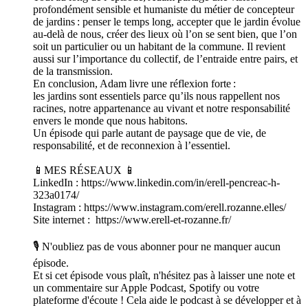
profondément sensible et humaniste du métier de concepteur
de jardins : penser le temps long, accepter que le jardin évolue
au-delà de nous, créer des lieux où l’on se sent bien, que l’on
soit un particulier ou un habitant de la commune. Il revient
aussi sur l’importance du collectif, de l’entraide entre pairs, et
de la transmission.
En conclusion, Adam livre une réflexion forte :
les jardins sont essentiels parce qu’ils nous rappellent nos
racines, notre appartenance au vivant et notre responsabilité
envers le monde que nous habitons.
Un épisode qui parle autant de paysage que de vie, de
responsabilité, et de reconnexion à l’essentiel.
📱MES RÉSEAUX 📱
LinkedIn : https://www.linkedin.com/in/erell-pencreac-h-
323a0174/
Instagram : https://www.instagram.com/erell.rozanne.elles/
Site internet : https://www.erell-et-rozanne.fr/
🎙️ N'oubliez pas de vous abonner pour ne manquer aucun
épisode.
Et si cet épisode vous plaît, n'hésitez pas à laisser une note et
un commentaire sur Apple Podcast, Spotify ou votre
plateforme d'écoute ! Cela aide le podcast à se développer et à