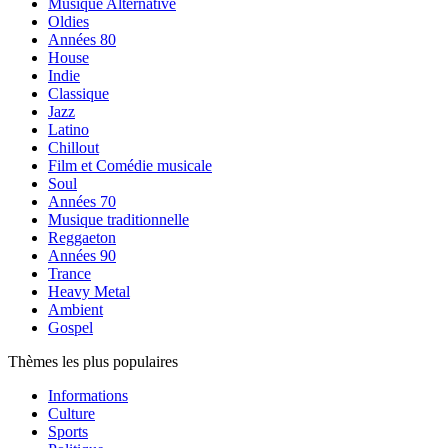
Musique Alternative
Oldies
Années 80
House
Indie
Classique
Jazz
Latino
Chillout
Film et Comédie musicale
Soul
Années 70
Musique traditionnelle
Reggaeton
Années 90
Trance
Heavy Metal
Ambient
Gospel
Thèmes les plus populaires
Informations
Culture
Sports