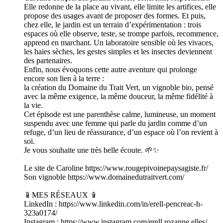
Elle redonne de la place au vivant, elle limite les artifices, elle
propose des usages avant de proposer des formes. Et puis,
chez elle, le jardin est un terrain d’expérimentation : trois
espaces où elle observe, teste, se trompe parfois, recommence,
apprend en marchant. Un laboratoire sensible où les vivaces,
les haies sèches, les gestes simples et les insectes deviennent
des partenaires.
Enfin, nous évoquons cette autre aventure qui prolonge
encore son lien à la terre :
la création du Domaine du Trait Vert, un vignoble bio, pensé
avec la même exigence, la même douceur, la même fidélité à
la vie.
Cet épisode est une parenthèse calme, lumineuse, un moment
suspendu avec une femme qui parle du jardin comme d’un
refuge, d’un lieu de réassurance, d’un espace où l’on revient à
soi.
Je vous souhaite une très belle écoute. 🌱✨
Le site de Caroline https://www.rougepivoinepaysagiste.fr/
Son vignoble https://www.domainedutraitvert.com/
📱MES RÉSEAUX 📱
LinkedIn : https://www.linkedin.com/in/erell-pencreac-h-
323a0174/
Instagram : https://www.instagram.com/erell.rozanne.elles/