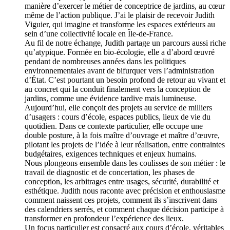
manière d’exercer le métier de conceptrice de jardins, au cœur
même de l’action publique. J’ai le plaisir de recevoir Judith
Viguier, qui imagine et transforme les espaces extérieurs au
sein d’une collectivité locale en Île-de-France.
Au fil de notre échange, Judith partage un parcours aussi riche
qu’atypique. Formée en bio-écologie, elle a d’abord œuvré
pendant de nombreuses années dans les politiques
environnementales avant de bifurquer vers l’administration
d’État. C’est pourtant un besoin profond de retour au vivant et
au concret qui la conduit finalement vers la conception de
jardins, comme une évidence tardive mais lumineuse.
Aujourd’hui, elle conçoit des projets au service de milliers
d’usagers : cours d’école, espaces publics, lieux de vie du
quotidien. Dans ce contexte particulier, elle occupe une
double posture, à la fois maître d’ouvrage et maître d’œuvre,
pilotant les projets de l’idée à leur réalisation, entre contraintes
budgétaires, exigences techniques et enjeux humains.
Nous plongeons ensemble dans les coulisses de son métier : le
travail de diagnostic et de concertation, les phases de
conception, les arbitrages entre usages, sécurité, durabilité et
esthétique. Judith nous raconte avec précision et enthousiasme
comment naissent ces projets, comment ils s’inscrivent dans
des calendriers serrés, et comment chaque décision participe à
transformer en profondeur l’expérience des lieux.
Un focus particulier est consacré aux cours d’école, véritables