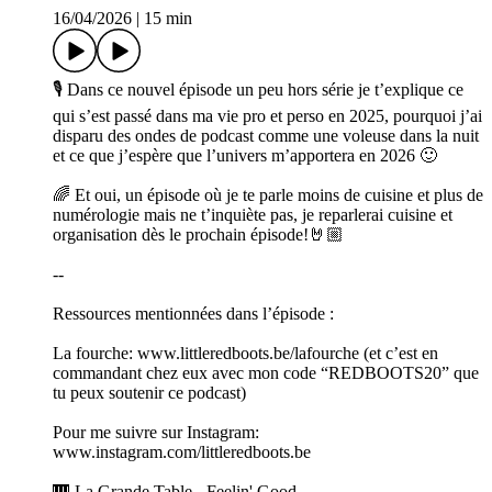
16/04/2026
|
15 min
🎙 Dans ce nouvel épisode un peu hors série je t’explique ce
qui s’est passé dans ma vie pro et perso en 2025, pourquoi j’ai
disparu des ondes de podcast comme une voleuse dans la nuit
et ce que j’espère que l’univers m’apportera en 2026 🙂
🌈 Et oui, un épisode où je te parle moins de cuisine et plus de
numérologie mais ne t’inquiète pas, je reparlerai cuisine et
organisation dès le prochain épisode!🤘🏼
--
Ressources mentionnées dans l’épisode :
La fourche: www.littleredboots.be/lafourche (et c’est en
commandant chez eux avec mon code “REDBOOTS20” que
tu peux soutenir ce podcast)
Pour me suivre sur Instagram:
www.instagram.com/littleredboots.be
🎹 La Grande Table - Feelin' Good