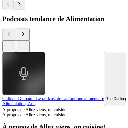
Podcasts tendance de Alimentation
Cultiver Demain - Le podcast de l'autonomie alimentaire
The Drinking
Alimentation, Arts
À propos de Allez viens, on cuisine!
À propos de Allez viens, on cuisine!
À propos de Allez viens, on cuisine!