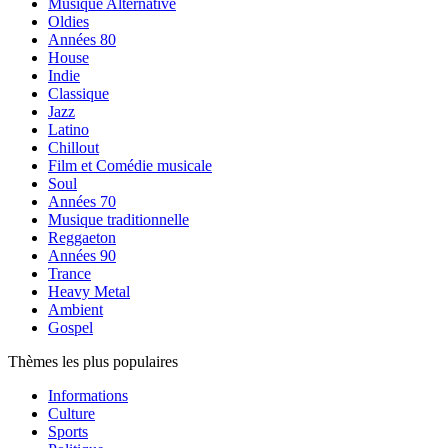
Musique Alternative
Oldies
Années 80
House
Indie
Classique
Jazz
Latino
Chillout
Film et Comédie musicale
Soul
Années 70
Musique traditionnelle
Reggaeton
Années 90
Trance
Heavy Metal
Ambient
Gospel
Thèmes les plus populaires
Informations
Culture
Sports