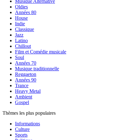
Musique Alternative
Oldies
Années 80
House
Indie
Classique
Jazz
Latino
Chillout
Film et Comédie musicale
Soul
Années 70
Musique traditionnelle
Reggaeton
Années 90
Trance
Heavy Metal
Ambient
Gospel
Thèmes les plus populaires
Informations
Culture
Sports