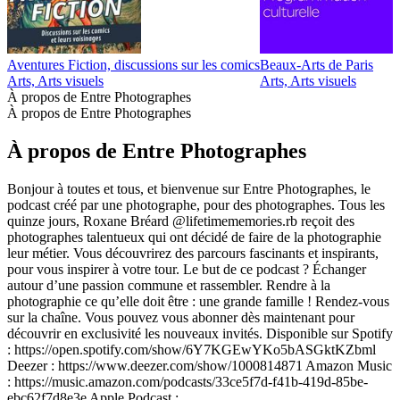
Aventures Fiction, discussions sur les comics
Beaux-Arts de Paris
D
Arts, Arts visuels
Arts, Arts visuels
A
À propos de Entre Photographes
À propos de Entre Photographes
À propos de Entre Photographes
Bonjour à toutes et tous, et bienvenue sur Entre Photographes, le
podcast créé par une photographe, pour des photographes. Tous les
quinze jours, Roxane Bréard @lifetimememories.rb reçoit des
photographes talentueux qui ont décidé de faire de la photographie
leur métier. Vous découvrirez des parcours fascinants et inspirants,
pour vous inspirer à votre tour. Le but de ce podcast ? Échanger
autour d’une passion commune et rassembler. Rendre à la
photographie ce qu’elle doit être : une grande famille ! Rendez-vous
sur la chaîne. Vous pouvez vous abonner dès maintenant pour
découvrir en exclusivité les nouveaux invités. Disponible sur Spotify
: https://open.spotify.com/show/6Y7KGEwYKo5bASGktKZbml
Deezer : https://www.deezer.com/show/1000814871 Amazon Music
: https://music.amazon.com/podcasts/33ce5f7d-f41b-419d-85be-
ebc62f7d8e3e Apple Podcast :