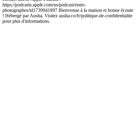
https://podcasts.apple.com/us/podcast/entre-
photographes/id1739941897 Bienvenue à la maison et bonne écoute
! Hébergé par Ausha. Visitez ausha.co/fr/politique-de-confidentialite
pour plus d'informations.
Site web du podcast