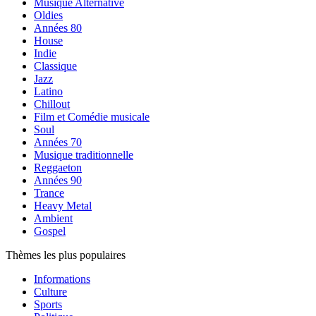
Musique Alternative
Oldies
Années 80
House
Indie
Classique
Jazz
Latino
Chillout
Film et Comédie musicale
Soul
Années 70
Musique traditionnelle
Reggaeton
Années 90
Trance
Heavy Metal
Ambient
Gospel
Thèmes les plus populaires
Informations
Culture
Sports