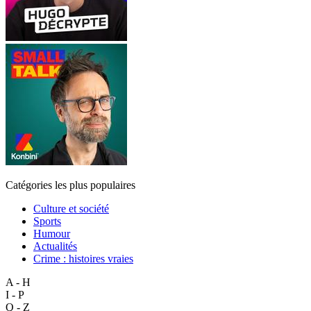
Catégories les plus populaires
Culture et société
Sports
Humour
Actualités
Crime : histoires vraies
A - H
I - P
Q - Z