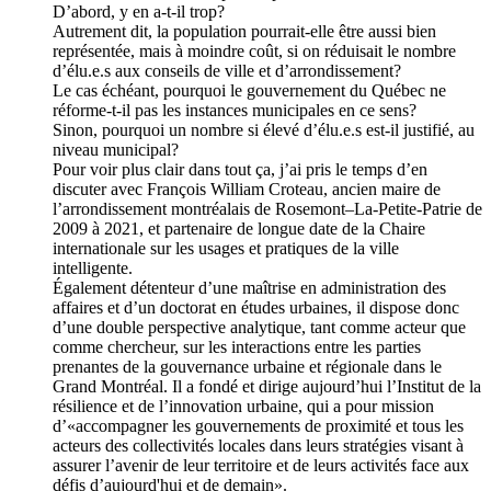
D’abord, y en a-t-il trop?
Autrement dit, la population pourrait-elle être aussi bien
représentée, mais à moindre coût, si on réduisait le nombre
d’élu.e.s aux conseils de ville et d’arrondissement?
Le cas échéant, pourquoi le gouvernement du Québec ne
réforme-t-il pas les instances municipales en ce sens?
Sinon, pourquoi un nombre si élevé d’élu.e.s est-il justifié, au
niveau municipal?
Pour voir plus clair dans tout ça, j’ai pris le temps d’en
discuter avec François William Croteau, ancien maire de
l’arrondissement montréalais de Rosemont–La-Petite-Patrie de
2009 à 2021, et partenaire de longue date de la Chaire
internationale sur les usages et pratiques de la ville
intelligente.
Également détenteur d’une maîtrise en administration des
affaires et d’un doctorat en études urbaines, il dispose donc
d’une double perspective analytique, tant comme acteur que
comme chercheur, sur les interactions entre les parties
prenantes de la gouvernance urbaine et régionale dans le
Grand Montréal. Il a fondé et dirige aujourd’hui l’Institut de la
résilience et de l’innovation urbaine, qui a pour mission
d’«accompagner les gouvernements de proximité et tous les
acteurs des collectivités locales dans leurs stratégies visant à
assurer l’avenir de leur territoire et de leurs activités face aux
défis d’aujourd'hui et de demain».