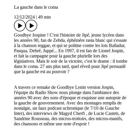
La gauche dans le coma
12/12/2024
|
49 min
Goodbye Jospine ! C'est l'histoire de Jipé, jeune lycéen dans
les années 90, fan de Zebda, éphémère rasta blanc qui s'essaie
à la chanson reggae, et qui se politise contre les lois Balladur,
Pasqua, Debré, Juppé... En 1997, il est fan de Lionel Jospin,
et fait la campagne pour la gauche plurielle lors des
législatives. Mais le soir de la victoire, c'est le drame : il tombe
dans le coma. 27 ans plus tard, quel réveil pour Jipé persuadé
que la gauche est au pouvoir ?
A travers ce remake de Goodbye Lenin version Jospin,
l'équipe du Radio Show nous plonge dans l'ambiance des
années 90 avec des sons d'époque et esquisse une autopsie de
la gauche de gouvernement. Avec des montages remplis de
nostalgie, un faux podcast uchronique (le 7/10 de Gauche
Inter), des interviews de Magyd Cherfi , de Lucie Castets, de
Sandrine Rousseau, des micros-trottoirs, des micros-manifs,
des chansons et même une note d'espoir !