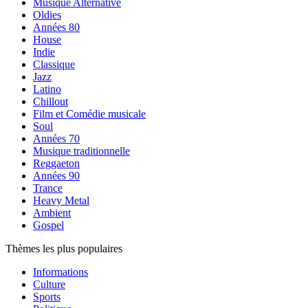
Musique Alternative
Oldies
Années 80
House
Indie
Classique
Jazz
Latino
Chillout
Film et Comédie musicale
Soul
Années 70
Musique traditionnelle
Reggaeton
Années 90
Trance
Heavy Metal
Ambient
Gospel
Thèmes les plus populaires
Informations
Culture
Sports