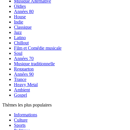
Musique Alternative
Oldies
Années 80
House
Indie
Classique
Jazz
Latino
Chillout
Film et Comédie musicale
Soul
Années 70
Musique traditionnelle
Reggaeton
Années 90
Trance
Heavy Metal
Ambient
Gospel
Thèmes les plus populaires
Informations
Culture
Sports