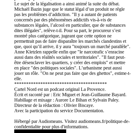
Le sujet de la légalisation a ainsi animé la suite du débat.
Michaël Bazin juge que le statut légal d’un produit ne règle
pas les problèmes d’addiction. "Il y a autant de patients
concernés par des phénomènes addictifs vis-à-vis de
substances légales, l’alcool en particulier, que de substances
dites illégales", relève-t-il. Pour sa part, le procureur s’est
montré plus catégorique, jugeant que cette option ne
permettrait pas de faire disparaître les marchés clandestins et
que, quoi qu’il arrive, il y aura "toujours un marché parallèle".
Anne Kletzlen rappelle enfin que "le narcotrafic s’enracine
aussi dans des réalités sociales et territoriales". "Il faut peut-
être désenclaver les quartiers, y créer des emplois" et mettre
en place "des politiques sociales". L’urbanisme peut aussi
jouer un rôle. "On ne peut pas faire que des ghettos", estime-t-
elle.
***************************************
Cartel Nord est un podcast original La Provence.
Écrit et raconté par : Eric Miguet et Jean-Guillaume Bayard.
Habillage et mixage : Aurore Le Bihan et Sylvain Paley.
Directeur de la rédaction : Olivier Biscaye.
Avec la participation du service Documentation.
Hébergé par Audiomeans. Visitez audiomeans.fr/politique-de-
confidentialite pour plus d'informations.