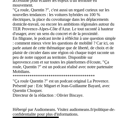
accessible pour éclairer les enjeux d'un territoire en
mouvement.
"Ça roule, Quentin ?", c'est aussi un regard curieux sur les
nouvelles tendances : les voitures hybrides ou 100 %
électriques, la place du covoiturage dans les déplacements
domicile-travail, ou encore les ambitions régionales autour du
TER Provence-Alpes-Côte d'Azur. Le tout raconté à hauteur
d'usager, avec un sens du concret et de la proximité.
En filigrane, le podcast invite à réfléchir à une question simple
: comment mieux vivre les questions de mobilité ? Car ici, on
parle autant de cette thématique que de liberté, de choix et de
plaisir de circuler dans une région où chaque trajet raconte un
peu de notre rapport au territoire. Disponible sur
laprovence.com et sur toutes les plateformes d'écoute, "Ça
roule, Quentin ?" est un podcast réalisé avec notre partenaire
Mobilians.
***************************************
"Ça roule Quentin ?" est un podcast original La Provence.
Présenté par : Eric Miguet et Jean-Guillaume Bayard, avec
Quentin Choquer.
Directeur de la rédaction : Olivier Biscaye.
Hébergé par Audiomeans. Visitez audiomeans.fr/politique-de-
confidentialite pour plus d'informations.