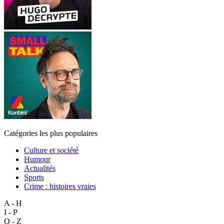
Catégories les plus populaires
Culture et société
Humour
Actualités
Sports
Crime : histoires vraies
A - H
I - P
Q - Z