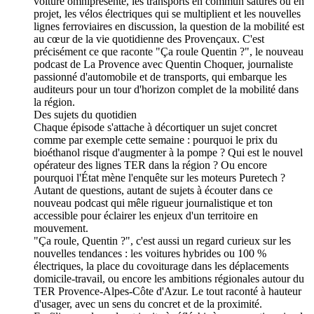
voiture omniprésente, les transports en commun saturés ou en
projet, les vélos électriques qui se multiplient et les nouvelles
lignes ferroviaires en discussion, la question de la mobilité est
au cœur de la vie quotidienne des Provençaux. C'est
précisément ce que raconte "Ça roule Quentin ?", le nouveau
podcast de La Provence avec Quentin Choquer, journaliste
passionné d'automobile et de transports, qui embarque les
auditeurs pour un tour d'horizon complet de la mobilité dans
la région.
Des sujets du quotidien
Chaque épisode s'attache à décortiquer un sujet concret
comme par exemple cette semaine : pourquoi le prix du
bioéthanol risque d'augmenter à la pompe ? Qui est le nouvel
opérateur des lignes TER dans la région ? Ou encore
pourquoi l'État mène l'enquête sur les moteurs Puretech ?
Autant de questions, autant de sujets à écouter dans ce
nouveau podcast qui mêle rigueur journalistique et ton
accessible pour éclairer les enjeux d'un territoire en
mouvement.
"Ça roule, Quentin ?", c'est aussi un regard curieux sur les
nouvelles tendances : les voitures hybrides ou 100 %
électriques, la place du covoiturage dans les déplacements
domicile-travail, ou encore les ambitions régionales autour du
TER Provence-Alpes-Côte d'Azur. Le tout raconté à hauteur
d'usager, avec un sens du concret et de la proximité.