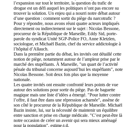
l’expansion sur tout le territoire, la question du trafic de
drogue est un défi auquel les politiques n’ont pas encore su
trouver la solution. Un enjeu qui a nourri notre débat autour
d’une question : comment sortir du piège du narcotrafic ?
Pour y répondre, nous avons réuni quatre acteurs impliqués
directement ou indirectement sur le sujet : Nicolas Bessone,
procureur de la République de Marseille, Eddy Sid, porte-
parole du syndicat Unité SGP-Police FO, Anne Kletzlen,
sociologue, et Michaël Bazin, chef du service addictologie à
l’hôpital d’Allauch.
Dans la première partie du débat, les invités ont détaillé cette
notion de piège, notamment autour de l’ampleur prise par le
marché des stupéfiants. À Marseille, "un quart de l’activité
pénale du tribunal concerne aujourd’hui les stupéfiants", note
Nicolas Bessone. Soit deux fois plus que la moyenne
nationale.
Les quatre invités ont ensuite confronté leurs points de vue
autour des solutions pour sortir du piège. Pas de baguette
magique mais une liste d’idées a émergé. "Pour lutter contre
l’offre, il faut être dans une répression acharnée", assène de
son côté le procureur de la République de Marseille. Michaël
Bazin insiste, lui, sur la nécessité de maintenir un équilibre
entre sanction et prise en charge médicale. "C’est peut-être là
notre occasion de créer un avenir qui sera mieux aménagé
pour la population", estime-t-il.