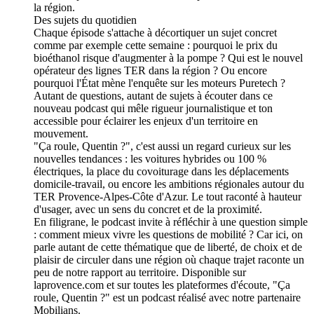
la région.
Des sujets du quotidien
Chaque épisode s'attache à décortiquer un sujet concret
comme par exemple cette semaine : pourquoi le prix du
bioéthanol risque d'augmenter à la pompe ? Qui est le nouvel
opérateur des lignes TER dans la région ? Ou encore
pourquoi l'État mène l'enquête sur les moteurs Puretech ?
Autant de questions, autant de sujets à écouter dans ce
nouveau podcast qui mêle rigueur journalistique et ton
accessible pour éclairer les enjeux d'un territoire en
mouvement.
"Ça roule, Quentin ?", c'est aussi un regard curieux sur les
nouvelles tendances : les voitures hybrides ou 100 %
électriques, la place du covoiturage dans les déplacements
domicile-travail, ou encore les ambitions régionales autour du
TER Provence-Alpes-Côte d'Azur. Le tout raconté à hauteur
d'usager, avec un sens du concret et de la proximité.
En filigrane, le podcast invite à réfléchir à une question simple
: comment mieux vivre les questions de mobilité ? Car ici, on
parle autant de cette thématique que de liberté, de choix et de
plaisir de circuler dans une région où chaque trajet raconte un
peu de notre rapport au territoire. Disponible sur
laprovence.com et sur toutes les plateformes d'écoute, "Ça
roule, Quentin ?" est un podcast réalisé avec notre partenaire
Mobilians.