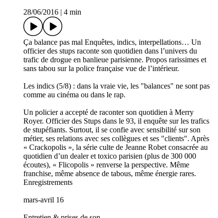
28/06/2016
|
4 min
Ça balance pas mal Enquêtes, indics, interpellations… Un
officier des stups raconte son quotidien dans l’univers du
trafic de drogue en banlieue parisienne. Propos rarissimes et
sans tabou sur la police française vue de l’intérieur.
Les indics (5/8) : dans la vraie vie, les "balances" ne sont pas
comme au cinéma ou dans le rap.
Un policier a accepté de raconter son quotidien à Merry
Royer. Officier des Stups dans le 93, il enquête sur les trafics
de stupéfiants. Surtout, il se confie avec sensibilité sur son
métier, ses relations avec ses collègues et ses "clients". Après
« Crackopolis », la série culte de Jeanne Robet consacrée au
quotidien d’un dealer et toxico parisien (plus de 300 000
écoutes), « Flicopolis » renverse la perspective. Même
franchise, même absence de tabous, même énergie rares.
Enregistrements
mars-avril 16
Entretien & prises de son