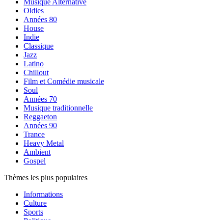
Musique Alternative
Oldies
Années 80
House
Indie
Classique
Jazz
Latino
Chillout
Film et Comédie musicale
Soul
Années 70
Musique traditionnelle
Reggaeton
Années 90
Trance
Heavy Metal
Ambient
Gospel
Thèmes les plus populaires
Informations
Culture
Sports