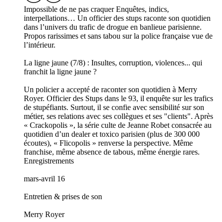
Impossible de ne pas craquer Enquêtes, indics,
interpellations… Un officier des stups raconte son quotidien
dans l’univers du trafic de drogue en banlieue parisienne.
Propos rarissimes et sans tabou sur la police française vue de
l’intérieur.
La ligne jaune (7/8) : Insultes, corruption, violences... qui
franchit la ligne jaune ?
Un policier a accepté de raconter son quotidien à Merry
Royer. Officier des Stups dans le 93, il enquête sur les trafics
de stupéfiants. Surtout, il se confie avec sensibilité sur son
métier, ses relations avec ses collègues et ses "clients". Après
« Crackopolis », la série culte de Jeanne Robet consacrée au
quotidien d’un dealer et toxico parisien (plus de 300 000
écoutes), « Flicopolis » renverse la perspective. Même
franchise, même absence de tabous, même énergie rares.
Enregistrements
mars-avril 16
Entretien & prises de son
Merry Royer