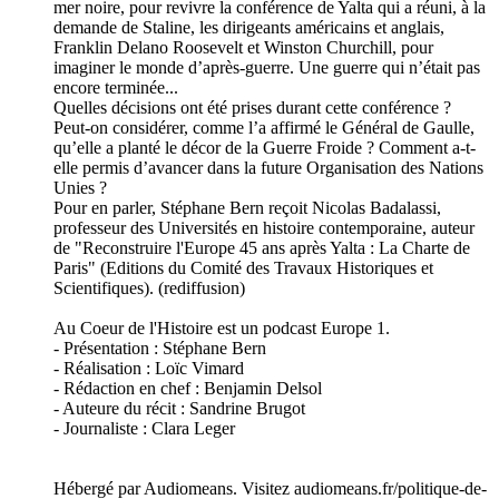
mer noire, pour revivre la conférence de Yalta qui a réuni, à la
demande de Staline, les dirigeants américains et anglais,
Franklin Delano Roosevelt et Winston Churchill, pour
imaginer le monde d’après-guerre. Une guerre qui n’était pas
encore terminée...
Quelles décisions ont été prises durant cette conférence ?
Peut-on considérer, comme l’a affirmé le Général de Gaulle,
qu’elle a planté le décor de la Guerre Froide ? Comment a-t-
elle permis d’avancer dans la future Organisation des Nations
Unies ?
Pour en parler, Stéphane Bern reçoit Nicolas Badalassi,
professeur des Universités en histoire contemporaine, auteur
de "Reconstruire l'Europe 45 ans après Yalta : La Charte de
Paris" (Editions du Comité des Travaux Historiques et
Scientifiques). (rediffusion)
Au Coeur de l'Histoire est un podcast Europe 1.
- Présentation : Stéphane Bern
- Réalisation : Loïc Vimard
- Rédaction en chef : Benjamin Delsol
- Auteure du récit : Sandrine Brugot
- Journaliste : Clara Leger
Hébergé par Audiomeans. Visitez audiomeans.fr/politique-de-