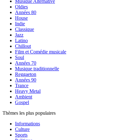
Musique Alternative
Oldies
Années 80
House
Indie
Classique
Jazz
Latino
Chillout
Film et Comédie musicale
Soul
Années 70
Musique traditionnelle
Reggaeton
Années 90
Trance
Heavy Metal
Ambient
Gospel
Thèmes les plus populaires
Informations
Culture
Sports