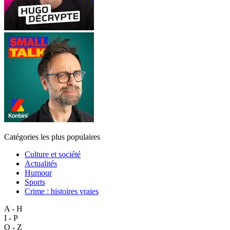
Catégories les plus populaires
Culture et société
Actualités
Humour
Sports
Crime : histoires vraies
A - H
I - P
Q - Z