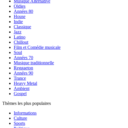
Musique Alternative
Oldies
Années 80
House
Indie
Classique
Jazz
Latino
Chillout
Film et Comédie musicale
Soul
Années 70
Musique traditionnelle
Reggaeton
Années 90
Trance
Heavy Metal
Ambient
Gospel
Thèmes les plus populaires
Informations
Culture
Sports