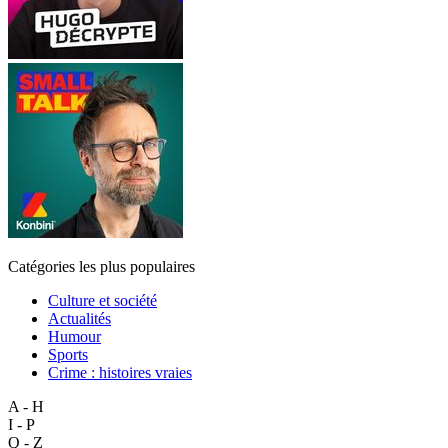
Catégories les plus populaires
Culture et société
Actualités
Humour
Sports
Crime : histoires vraies
A - H
I - P
Q - Z