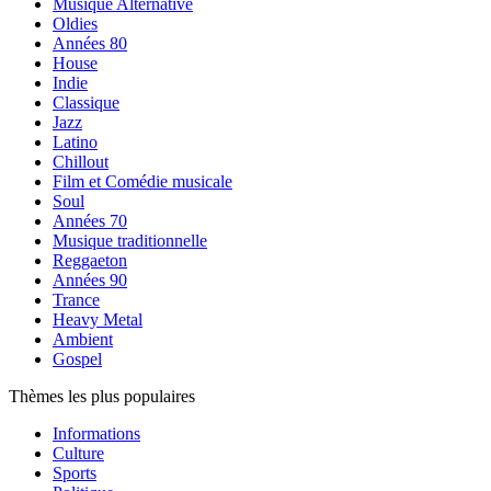
Musique Alternative
Oldies
Années 80
House
Indie
Classique
Jazz
Latino
Chillout
Film et Comédie musicale
Soul
Années 70
Musique traditionnelle
Reggaeton
Années 90
Trance
Heavy Metal
Ambient
Gospel
Thèmes les plus populaires
Informations
Culture
Sports