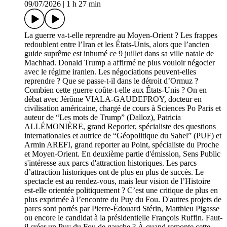
09/07/2026
|
1 h 27 min
La guerre va-t-elle reprendre au Moyen-Orient ? Les frappes
redoublent entre l’Iran et les États-Unis, alors que l’ancien
guide suprême est inhumé ce 9 juillet dans sa ville natale de
Machhad. Donald Trump a affirmé ne plus vouloir négocier
avec le régime iranien. Les négociations peuvent-elles
reprendre ? Que se passe-t-il dans le détroit d’Ormuz ?
Combien cette guerre coûte-t-elle aux États-Unis ? On en
débat avec Jérôme VIALA-GAUDEFROY, docteur en
civilisation américaine, chargé de cours à Sciences Po Paris et
auteur de “Les mots de Trump” (Dalloz), Patricia
ALLÉMONIÈRE, grand Reporter, spécialiste des questions
internationales et autrice de “Géopolitique du Sahel” (PUF) et
Armin AREFI, grand reporter au Point, spécialiste du Proche
et Moyen-Orient. En deuxième partie d'émission, Sens Public
s'intéresse aux parcs d'attraction historiques. Les parcs
d’attraction historiques ont de plus en plus de succès. Le
spectacle est au rendez-vous, mais leur vision de l’Histoire
est-elle orientée politiquement ? C’est une critique de plus en
plus exprimée à l’encontre du Puy du Fou. D'autres projets de
parcs sont portés par Pierre-Édouard Stérin, Matthieu Pigasse
ou encore le candidat à la présidentielle François Ruffin. Faut-
il créer un Puy du Fou de gauche ? À quand remonte cette