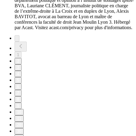
département politique et opinion à l’institut de sondages Ipsos-
BVA, Lauriane CLÉMENT, journaliste politique en charge
de l’extrême-droite à La Croix et en duplex de Lyon, Alexis
BAVITOT, avocat au barreau de Lyon et maître de
conférences la faculté de droit Jean Moulin Lyon 3. Hébergé
par Acast. Visitez acast.com/privacy pour plus d'informations.
1
2
3
4
5
6
7
8
9
10
11
20
30