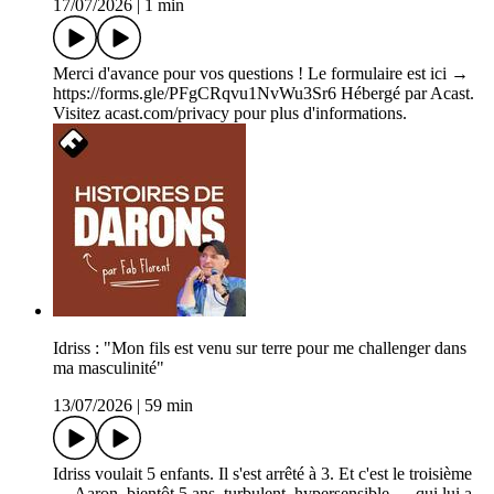
17/07/2026
|
1 min
Merci d'avance pour vos questions ! Le formulaire est ici →
https://forms.gle/PFgCRqvu1NvWu3Sr6 Hébergé par Acast.
Visitez acast.com/privacy pour plus d'informations.
Idriss : "Mon fils est venu sur terre pour me challenger dans
ma masculinité"
13/07/2026
|
59 min
Idriss voulait 5 enfants. Il s'est arrêté à 3. Et c'est le troisième
— Aaron, bientôt 5 ans, turbulent, hypersensible — qui lui a