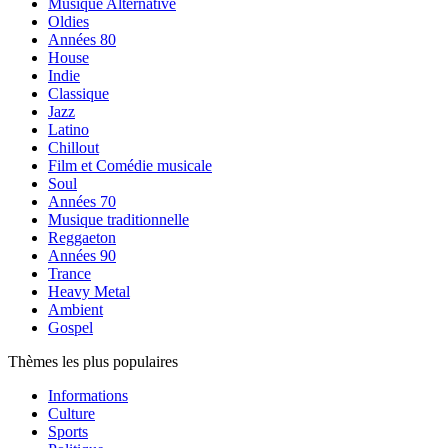
Musique Alternative
Oldies
Années 80
House
Indie
Classique
Jazz
Latino
Chillout
Film et Comédie musicale
Soul
Années 70
Musique traditionnelle
Reggaeton
Années 90
Trance
Heavy Metal
Ambient
Gospel
Thèmes les plus populaires
Informations
Culture
Sports