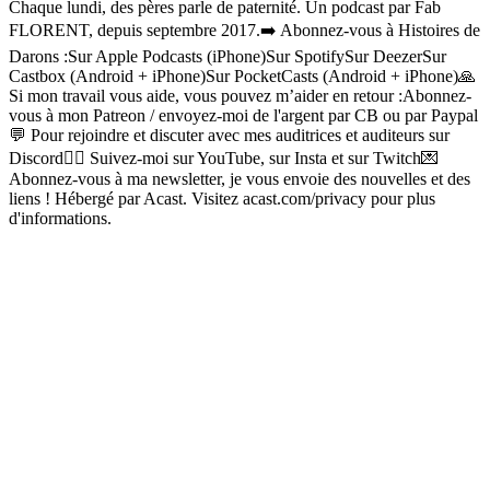
Chaque lundi, des pères parle de paternité. Un podcast par Fab
FLORENT, depuis septembre 2017.➡️ Abonnez-vous à Histoires de
Darons :Sur Apple Podcasts (iPhone)Sur SpotifySur DeezerSur
Castbox (Android + iPhone)Sur PocketCasts (Android + iPhone)🙏
Si mon travail vous aide, vous pouvez m’aider en retour :Abonnez-
vous à mon Patreon / envoyez-moi de l'argent par CB ou par Paypal
💬 Pour rejoindre et discuter avec mes auditrices et auditeurs sur
Discord💁‍♂️ Suivez-moi sur YouTube, sur Insta et sur Twitch💌
Abonnez-vous à ma newsletter, je vous envoie des nouvelles et des
liens ! Hébergé par Acast. Visitez acast.com/privacy pour plus
d'informations.
Site web du podcast