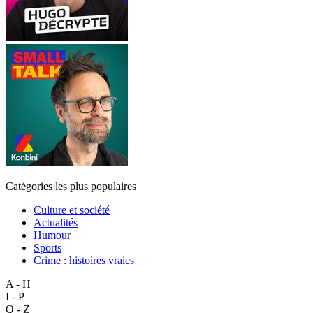
Catégories les plus populaires
Culture et société
Actualités
Humour
Sports
Crime : histoires vraies
A - H
I - P
Q - Z