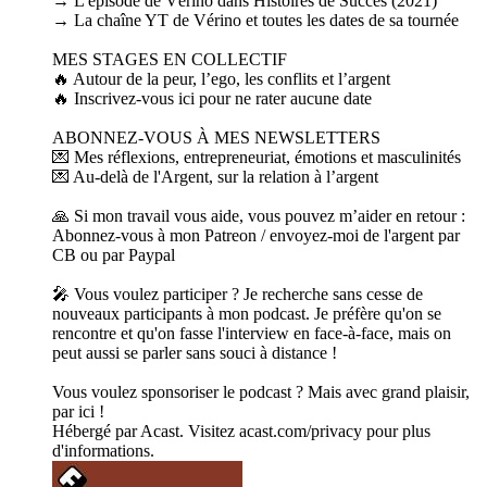
→ L'épisode de Vérino dans Histoires de Succès (2021)
→ La chaîne YT de Vérino et toutes les dates de sa tournée
MES STAGES EN COLLECTIF
🔥 Autour de la peur, l’ego, les conflits et l’argent
🔥 Inscrivez-vous ici pour ne rater aucune date
ABONNEZ-VOUS À MES NEWSLETTERS
💌 Mes réflexions, entrepreneuriat, émotions et masculinités
💌 Au-delà de l'Argent, sur la relation à l’argent
🙏 Si mon travail vous aide, vous pouvez m’aider en retour :
Abonnez-vous à mon Patreon / envoyez-moi de l'argent par
CB ou par Paypal
🎤 Vous voulez participer ? Je recherche sans cesse de
nouveaux participants à mon podcast. Je préfère qu'on se
rencontre et qu'on fasse l'interview en face-à-face, mais on
peut aussi se parler sans souci à distance !
Vous voulez sponsoriser le podcast ? Mais avec grand plaisir,
par ici !
Hébergé par Acast. Visitez acast.com/privacy pour plus
d'informations.