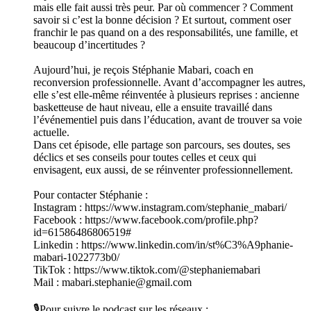
mais elle fait aussi très peur. Par où commencer ? Comment
savoir si c’est la bonne décision ? Et surtout, comment oser
franchir le pas quand on a des responsabilités, une famille, et
beaucoup d’incertitudes ?
Aujourd’hui, je reçois Stéphanie Mabari, coach en
reconversion professionnelle. Avant d’accompagner les autres,
elle s’est elle-même réinventée à plusieurs reprises : ancienne
basketteuse de haut niveau, elle a ensuite travaillé dans
l’événementiel puis dans l’éducation, avant de trouver sa voie
actuelle.
Dans cet épisode, elle partage son parcours, ses doutes, ses
déclics et ses conseils pour toutes celles et ceux qui
envisagent, eux aussi, de se réinventer professionnellement.
Pour contacter Stéphanie :
Instagram : https://www.instagram.com/stephanie_mabari/
Facebook : https://www.facebook.com/profile.php?
id=61586486806519#
Linkedin : https://www.linkedin.com/in/st%C3%A9phanie-
mabari-1022773b0/
TikTok : https://www.tiktok.com/@stephaniemabari
Mail : mabari.stephanie@gmail.com
🎙️Pour suivre le podcast sur les réseaux :