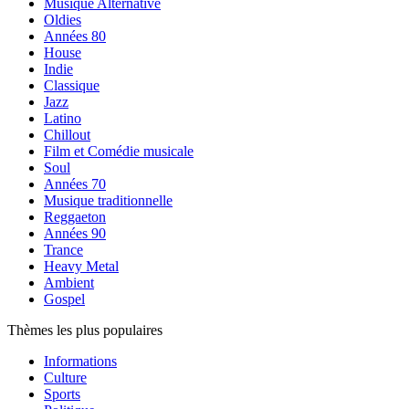
Musique Alternative
Oldies
Années 80
House
Indie
Classique
Jazz
Latino
Chillout
Film et Comédie musicale
Soul
Années 70
Musique traditionnelle
Reggaeton
Années 90
Trance
Heavy Metal
Ambient
Gospel
Thèmes les plus populaires
Informations
Culture
Sports