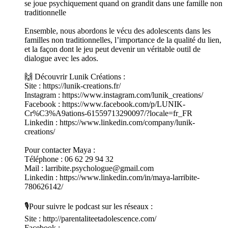
se joue psychiquement quand on grandit dans une famille non
traditionnelle
Ensemble, nous abordons le vécu des adolescents dans les
familles non traditionnelles, l’importance de la qualité du lien,
et la façon dont le jeu peut devenir un véritable outil de
dialogue avec les ados.
🙌 Découvrir Lunik Créations :
Site : https://lunik-creations.fr/
Instagram : https://www.instagram.com/lunik_creations/
Facebook : https://www.facebook.com/p/LUNIK-
Cr%C3%A9ations-61559713290097/?locale=fr_FR
Linkedin : https://www.linkedin.com/company/lunik-
creations/
Pour contacter Maya :
Téléphone : 06 62 29 94 32
Mail : larribite.psychologue@gmail.com
Linkedin : https://www.linkedin.com/in/maya-larribite-
780626142/
🎙️Pour suivre le podcast sur les réseaux :
Site : http://parentaliteetadolescence.com/
Facebook :