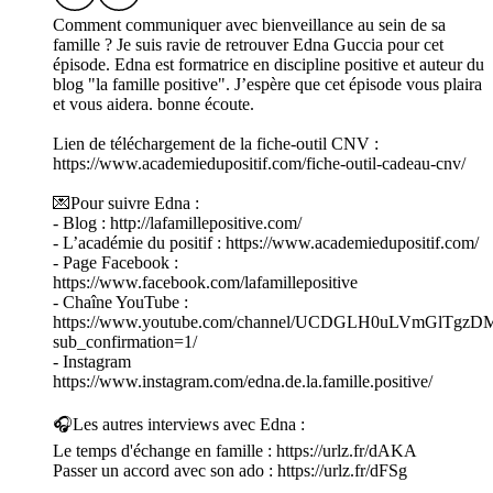
Comment communiquer avec bienveillance au sein de sa
famille ? Je suis ravie de retrouver Edna Guccia pour cet
épisode. Edna est formatrice en discipline positive et auteur du
blog "la famille positive". J’espère que cet épisode vous plaira
et vous aidera. bonne écoute.
Lien de téléchargement de la fiche-outil CNV :
https://www.academiedupositif.com/fiche-outil-cadeau-cnv/
💌Pour suivre Edna :
- Blog : http://lafamillepositive.com/
- L’académie du positif : https://www.academiedupositif.com/
- Page Facebook :
https://www.facebook.com/lafamillepositive
- Chaîne YouTube :
https://www.youtube.com/channel/UCDGLH0uLVmGlTgz
sub_confirmation=1/
- Instagram
https://www.instagram.com/edna.de.la.famille.positive/
🎧Les autres interviews avec Edna :
Le temps d'échange en famille : https://urlz.fr/dAKA
Passer un accord avec son ado : https://urlz.fr/dFSg