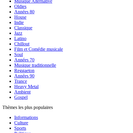
Musique Alternative
Oldies
Années 80
House
Indie
Classique
Jazz
Latino
Chillout
Film et Comédie musicale
Soul
Années 70
Musique traditionnelle
Reggaeton
Années 90
Trance
Heavy Metal
Ambient
Gospel
Thèmes les plus populaires
Informations
Culture
Sports