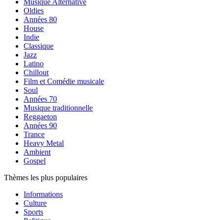
Musique Alternative
Oldies
Années 80
House
Indie
Classique
Jazz
Latino
Chillout
Film et Comédie musicale
Soul
Années 70
Musique traditionnelle
Reggaeton
Années 90
Trance
Heavy Metal
Ambient
Gospel
Thèmes les plus populaires
Informations
Culture
Sports