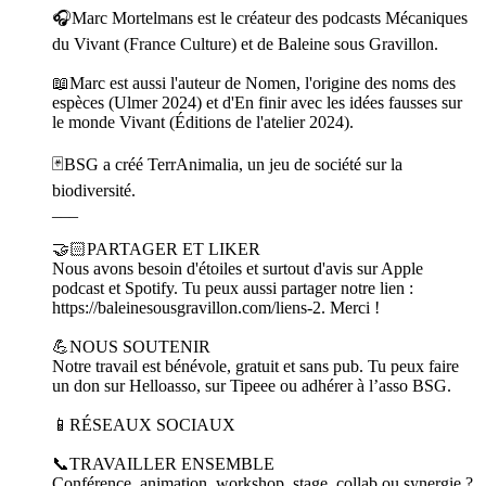
🎧Marc Mortelmans est le créateur des podcasts Mécaniques
du Vivant (France Culture) et de Baleine sous Gravillon.
📖Marc est aussi l'auteur de Nomen, l'origine des noms des
espèces (Ulmer 2024) et d'En finir avec les idées fausses sur
le monde Vivant (Éditions de l'atelier 2024).
🃏BSG a créé TerrAnimalia, un jeu de société sur la
biodiversité.
___
🤝🏻PARTAGER ET LIKER
Nous avons besoin d'étoiles et surtout d'avis sur Apple
podcast et Spotify. Tu peux aussi partager notre lien :
https://baleinesousgravillon.com/liens-2. Merci !
💪NOUS SOUTENIR
Notre travail est bénévole, gratuit et sans pub. Tu peux faire
un don sur Helloasso, sur Tipeee ou adhérer à l’asso BSG.
📱RÉSEAUX SOCIAUX
📞TRAVAILLER ENSEMBLE
Conférence, animation, workshop, stage, collab ou synergie ?