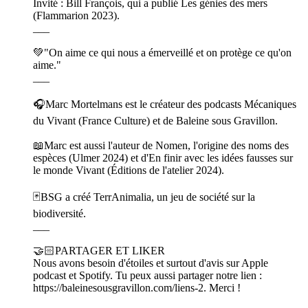
Invité : Bill François, qui a publié Les génies des mers
(Flammarion 2023).
___
💚"On aime ce qui nous a émerveillé et on protège ce qu'on
aime."
___
🎧Marc Mortelmans est le créateur des podcasts Mécaniques
du Vivant (France Culture) et de Baleine sous Gravillon.
📖Marc est aussi l'auteur de Nomen, l'origine des noms des
espèces (Ulmer 2024) et d'En finir avec les idées fausses sur
le monde Vivant (Éditions de l'atelier 2024).
🃏BSG a créé TerrAnimalia, un jeu de société sur la
biodiversité.
___
🤝🏻PARTAGER ET LIKER
Nous avons besoin d'étoiles et surtout d'avis sur Apple
podcast et Spotify. Tu peux aussi partager notre lien :
https://baleinesousgravillon.com/liens-2. Merci !