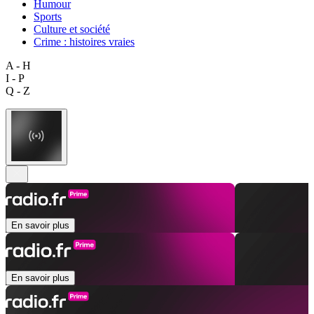
Humour
Sports
Culture et société
Crime : histoires vraies
A - H
I - P
Q - Z
En savoir plus
En savoir plus