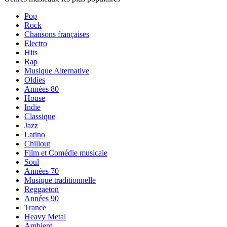
Pop
Rock
Chansons françaises
Electro
Hits
Rap
Musique Alternative
Oldies
Années 80
House
Indie
Classique
Jazz
Latino
Chillout
Film et Comédie musicale
Soul
Années 70
Musique traditionnelle
Reggaeton
Années 90
Trance
Heavy Metal
Ambient