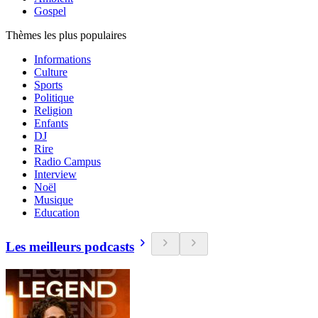
Gospel
Thèmes les plus populaires
Informations
Culture
Sports
Politique
Religion
Enfants
DJ
Rire
Radio Campus
Interview
Noël
Musique
Education
Les meilleurs podcasts