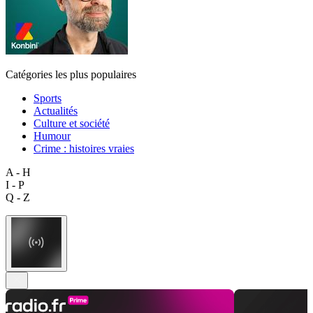
Catégories les plus populaires
Sports
Actualités
Culture et société
Humour
Crime : histoires vraies
A - H
I - P
Q - Z