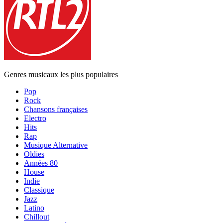
Genres musicaux les plus populaires
Pop
Rock
Chansons françaises
Electro
Hits
Rap
Musique Alternative
Oldies
Années 80
House
Indie
Classique
Jazz
Latino
Chillout