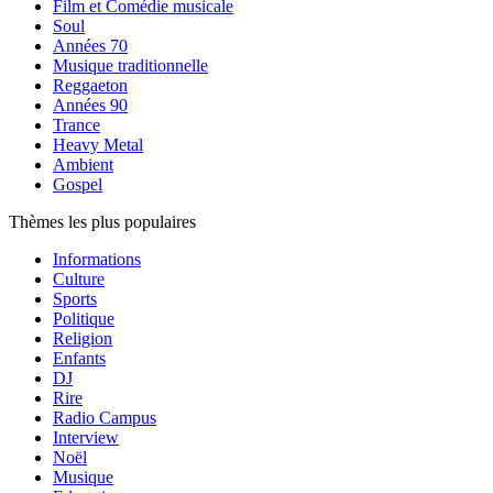
Film et Comédie musicale
Soul
Années 70
Musique traditionnelle
Reggaeton
Années 90
Trance
Heavy Metal
Ambient
Gospel
Thèmes les plus populaires
Informations
Culture
Sports
Politique
Religion
Enfants
DJ
Rire
Radio Campus
Interview
Noël
Musique