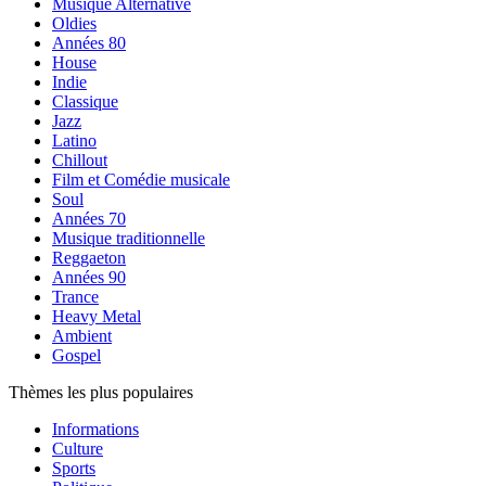
Musique Alternative
Oldies
Années 80
House
Indie
Classique
Jazz
Latino
Chillout
Film et Comédie musicale
Soul
Années 70
Musique traditionnelle
Reggaeton
Années 90
Trance
Heavy Metal
Ambient
Gospel
Thèmes les plus populaires
Informations
Culture
Sports