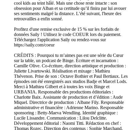
cool kids au teint hâlé. Mais une chose reste intacte : son
obsession pour Alban et sa certitude qu’il finira par lui avouer
ses sentiments malgré la distance. L’été suivant, l'heure des
retrouvailles a enfin sonné.
Profitez d'une remise exclusive de 15 % sur les forfaits de
données Saily ! Utilisez le code COEUR lors du paiement.
Téléchargez l'application Saily ou rendez-vous sur
https://saily.com/coeur
CRÉDITS : Pourquoi tu m’aimes pas est une série du Cœur
sur la table, un podcast de Binge. Écriture et incarnation :
Camille Olive. Co-écriture, direction artistique et production :
Juliette Livartowski. Réalisation et mixage : Mathieu
Thévenon. Prise de son : Octave Bothier et Paul Bertiaux. Les
épisodes ont été enregistrés aux studios Badje et Marcel Lods.
Merci à Mathieu Gilbert et à toutes les voix Binge et
URBANIA. Responsable des productions éditoriales :
Charlotte Baix. Assistante de production et d’édition : Aude
Miquel. Directrice de production : Albane Fily. Responsable
administrative et financière : Adrienne Marino. Responsable
sponsoring : Betty-Maeva Wendling. Identité graphique :
Lucile Lissandre. Communication : Lilou Delclitte.
Développement éditorial : Naomi Titti. Rédaction en chef :
Thomas Rozec. Direction des contenus : Sophie Marchand.