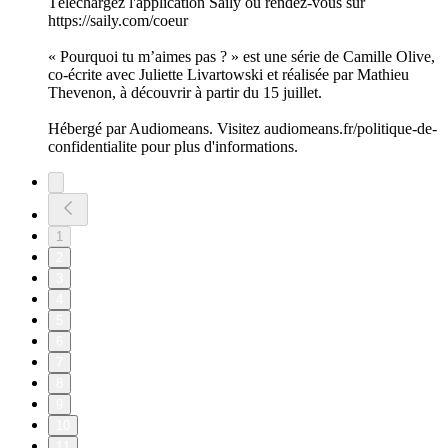
Téléchargez l'application Saily ou rendez-vous sur
https://saily.com/coeur
« Pourquoi tu m’aimes pas ? » est une série de Camille Olive,
co-écrite avec Juliette Livartowski et réalisée par Mathieu
Thevenon, à découvrir à partir du 15 juillet.
Hébergé par Audiomeans. Visitez audiomeans.fr/politique-de-
confidentialite pour plus d'informations.
1
2
3
4
5
6
7
8
9
10
11