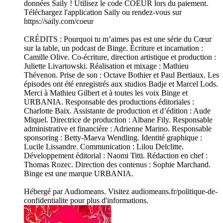
données Saily ! Utilisez le code COEUR lors du paiement.
Téléchargez l'application Saily ou rendez-vous sur
https://saily.com/coeur
CRÉDITS : Pourquoi tu m’aimes pas est une série du Cœur
sur la table, un podcast de Binge. Écriture et incarnation :
Camille Olive. Co-écriture, direction artistique et production :
Juliette Livartowski. Réalisation et mixage : Mathieu
Thévenon. Prise de son : Octave Bothier et Paul Bertiaux. Les
épisodes ont été enregistrés aux studios Badje et Marcel Lods.
Merci à Mathieu Gilbert et à toutes les voix Binge et
URBANIA. Responsable des productions éditoriales :
Charlotte Baix. Assistante de production et d’édition : Aude
Miquel. Directrice de production : Albane Fily. Responsable
administrative et financière : Adrienne Marino. Responsable
sponsoring : Betty-Maeva Wendling. Identité graphique :
Lucile Lissandre. Communication : Lilou Delclitte.
Développement éditorial : Naomi Titti. Rédaction en chef :
Thomas Rozec. Direction des contenus : Sophie Marchand.
Binge est une marque URBANIA.
Hébergé par Audiomeans. Visitez audiomeans.fr/politique-de-
confidentialite pour plus d'informations.