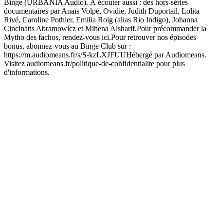
Binge (URBANIA Audio). À écouter aussi : des hors-séries
documentaires par Anaïs Volpé, Ovidie, Judith Duportail, Lolita
Rivé, Caroline Pothier, Emilia Roig (alias Rio Indigo), Johanna
Cincinatis Abramowicz et Mihena Alsharif.Pour précommander la
Mytho des fachos, rendez-vous ici.Pour retrouver nos épisodes
bonus, abonnez-vous au Binge Club sur :
https://m.audiomeans.fr/s/S-kzLXJFUUHébergé par Audiomeans.
Visitez audiomeans.fr/politique-de-confidentialite pour plus
d'informations.
Site web du podcast