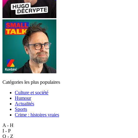
Catégories les plus populaires
Culture et société
Humour
Actualités
Sports
Crime : histoires vraies
A - H
I - P
Q - Z