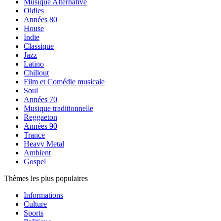
Musique Alternative
Oldies
Années 80
House
Indie
Classique
Jazz
Latino
Chillout
Film et Comédie musicale
Soul
Années 70
Musique traditionnelle
Reggaeton
Années 90
Trance
Heavy Metal
Ambient
Gospel
Thèmes les plus populaires
Informations
Culture
Sports