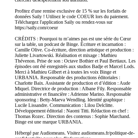
Profitez d'une remise exclusive de 15 % sur les forfaits de
données Saily ! Utilisez le code COEUR lors du paiement.
Téléchargez l'application Saily ou rendez-vous sur
https://saily.com/coeur
CRÉDITS : Pourquoi tu m’aimes pas est une série du Cœur
sur la table, un podcast de Binge. Écriture et incarnation :
Camille Olive. Co-écriture, direction artistique et production :
Juliette Livartowski. Réalisation et mixage : Mathieu
Thévenon. Prise de son : Octave Bothier et Paul Bertiaux. Les
épisodes ont été enregistrés aux studios Badje et Marcel Lods.
Merci à Mathieu Gilbert et à toutes les voix Binge et
URBANIA. Responsable des productions éditoriales :
Charlotte Baix. Assistante de production et d’édition : Aude
Miquel. Directrice de production : Albane Fily. Responsable
administrative et financière : Adrienne Marino. Responsable
sponsoring : Betty-Maeva Wendling. Identité graphique :
Lucile Lissandre. Communication : Lilou Delclitte.
Développement éditorial : Naomi Titti. Rédaction en chef :
Thomas Rozec. Direction des contenus : Sophie Marchand.
Binge est une marque URBANIA.
Hébergé par Audiomeans. Visitez audiomeans.fr/politique-de-