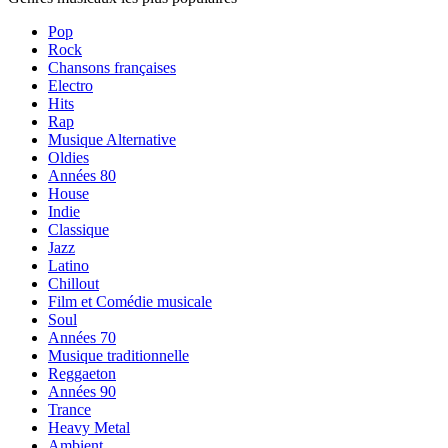
Pop
Rock
Chansons françaises
Electro
Hits
Rap
Musique Alternative
Oldies
Années 80
House
Indie
Classique
Jazz
Latino
Chillout
Film et Comédie musicale
Soul
Années 70
Musique traditionnelle
Reggaeton
Années 90
Trance
Heavy Metal
Ambient