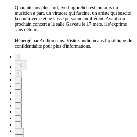
Quarante ans plus tard, Ivo Pogorelich est toujours un
musicien à part, un virtuose qui fascine, un artiste qui suscite
la controverse et ne laisse personne indifférent. Avant son
prochain concert à la salle Gaveau le 17 mars, il s’exprime
sans détours.
Hébergé par Audiomeans. Visitez audiomeans.fr/politique-de-
confidentialite pour plus d'informations.
1
2
3
4
5
6
7
8
9
10