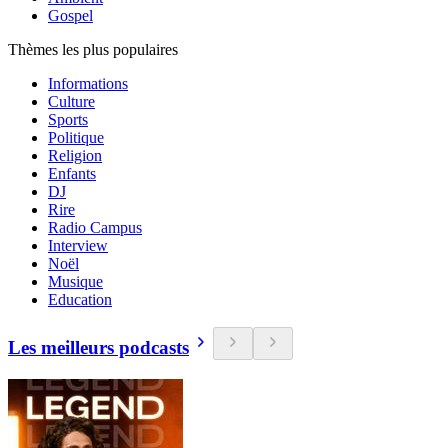
Gospel
Thèmes les plus populaires
Informations
Culture
Sports
Politique
Religion
Enfants
DJ
Rire
Radio Campus
Interview
Noël
Musique
Education
Les meilleurs podcasts