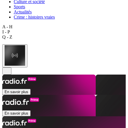
Culture et société
Sports
Actualités
Crime : histoires vraies
A - H
I - P
Q - Z
En savoir plus
En savoir plus