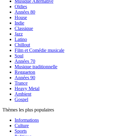
Musique Alternative
Oldies
Années 80
House
Indie
Classique
Jazz
Latino
Chillout
Film et Comédie musicale
Soul
Années 70
Musique traditionnelle
Reggaeton
Années 90
Trance
Heavy Metal
Ambient
Gospel
Thèmes les plus populaires
Informations
Culture
Sports