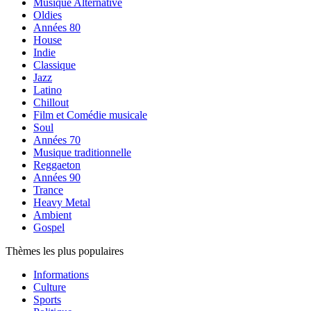
Musique Alternative
Oldies
Années 80
House
Indie
Classique
Jazz
Latino
Chillout
Film et Comédie musicale
Soul
Années 70
Musique traditionnelle
Reggaeton
Années 90
Trance
Heavy Metal
Ambient
Gospel
Thèmes les plus populaires
Informations
Culture
Sports