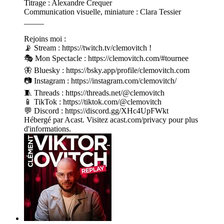
Titrage : Alexandre Crequer
Communication visuelle, miniature : Clara Tessier
_____
Rejoins moi :
📡 Stream : https://twitch.tv/clemovitch !
🎭 Mon Spectacle : https://clemovitch.com/#tournee
🦋 Bluesky : https://bsky.app/profile/clemovitch.com
📷 Instagram : https://instagram.com/clemovitch/
🧵 Threads : https://threads.net/@clemovitch
📱 TikTok : https://tiktok.com/@clemovitch
💬 Discord : https://discord.gg/XHc4UpFWkt
Hébergé par Acast. Visitez acast.com/privacy pour plus
d'informations.