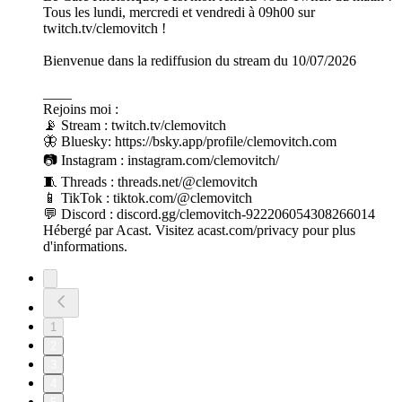
Tous les lundi, mercredi et vendredi à 09h00 sur
twitch.tv/clemovitch !
Bienvenue dans la rediffusion du stream du 10/07/2026
____
Rejoins moi :
📡 Stream : twitch.tv/clemovitch
🦋 Bluesky: https://bsky.app/profile/clemovitch.com
📷 Instagram : instagram.com/clemovitch/
🧵 Threads : threads.net/@clemovitch
📱 TikTok : tiktok.com/@clemovitch
💬 Discord : discord.gg/clemovitch-922206054308266014
Hébergé par Acast. Visitez acast.com/privacy pour plus
d'informations.
1
2
3
4