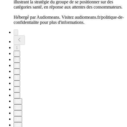
illustrant la stratégie du groupe de se positionner sur des
catégories santé, en réponse aux attentes des consommateurs.
Hébergé par Audiomeans. Visitez audiomeans.fr/politique-de-
confidentialite pour plus d'informations.
1
2
3
4
5
6
7
8
9
10
11
20
30
40