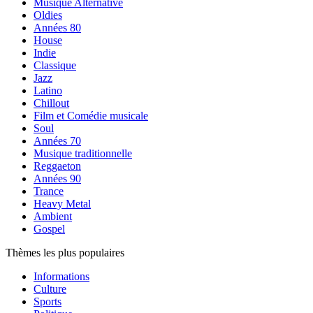
Musique Alternative
Oldies
Années 80
House
Indie
Classique
Jazz
Latino
Chillout
Film et Comédie musicale
Soul
Années 70
Musique traditionnelle
Reggaeton
Années 90
Trance
Heavy Metal
Ambient
Gospel
Thèmes les plus populaires
Informations
Culture
Sports