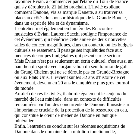
rayonner Évian, à commencer par l'étape du Tour de France
qui s'y déroulera le 21 juillet prochain. L'invité explique
comment Danone, via sa marque Danette, a su trouver sa
place aux côtés du sponsor historique de la Grande Boucle,
dans un esprit de fête et de dynamisme.
L'entretien met également en lumière les Rencontres
musicales d'Évian. Laurent Sacchi souligne l'importance de
cet événement, qui bénéficie cette année de deux nouvelles
salles de concert magnifiques, dans un contexte où les budgets
culturels se resserrent. Il partage ses inquiétudes face aux
menaces de coupes budgétaires qui pèsent sur le secteur.
Mais Évian n'est pas seulement un écrin culturel, c'est aussi un
haut lieu du sport avec l'organisation du seul tournoi de golf
du Grand Chelem qui ne se déroule pas en Grande-Bretagne
ou aux États-Unis. Il revient sur les 32 ans d'histoire de cet
événement, devenu en 20 ans le cinquième plus gros tournoi
du monde.
Au-delà de ces festivités, il aborde également les enjeux du
marché de l'eau minérale, dans un contexte de difficultés
rencontrées par l'un des concurrents de Danone. Il insiste sur
l'importance cruciale de la protection de la ressource en eau,
qui constitue le cœur de métier de Danone en tant que
minéralier.
Enfin, l'entretien se conclut sur les récentes acquisitions de
Danone dans le domaine de la nutrition fonctionnelle,