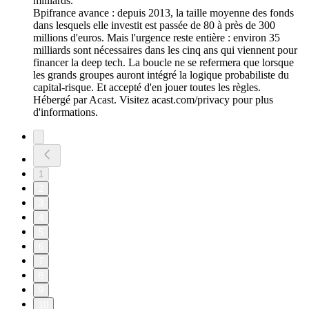
milliards.
Bpifrance avance : depuis 2013, la taille moyenne des fonds
dans lesquels elle investit est passée de 80 à près de 300
millions d'euros. Mais l'urgence reste entière : environ 35
milliards sont nécessaires dans les cinq ans qui viennent pour
financer la deep tech. La boucle ne se refermera que lorsque
les grands groupes auront intégré la logique probabiliste du
capital-risque. Et accepté d'en jouer toutes les règles.
Hébergé par Acast. Visitez acast.com/privacy pour plus
d'informations.
1
2
3
4
5
6
7
8
9
10