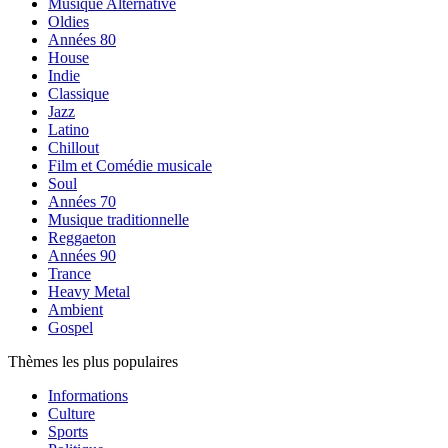
Musique Alternative
Oldies
Années 80
House
Indie
Classique
Jazz
Latino
Chillout
Film et Comédie musicale
Soul
Années 70
Musique traditionnelle
Reggaeton
Années 90
Trance
Heavy Metal
Ambient
Gospel
Thèmes les plus populaires
Informations
Culture
Sports