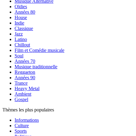
Musique Alternative
Oldies
Années 80
House
Indie
Classique
Jazz
Latino
Chillout
Film et Comédie musicale
Soul
Années 70
Musique traditionnelle
Reggaeton
Années 90
Trance
Heavy Metal
Ambient
Gospel
Thèmes les plus populaires
Informations
Culture
Sports