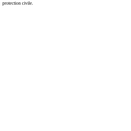
protection civile.
Site web du podcast