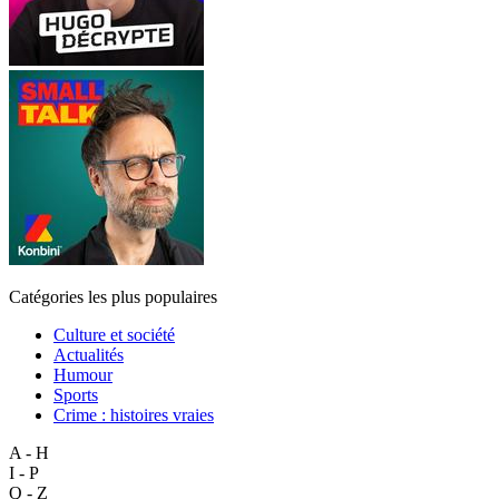
Catégories les plus populaires
Culture et société
Actualités
Humour
Sports
Crime : histoires vraies
A - H
I - P
Q - Z