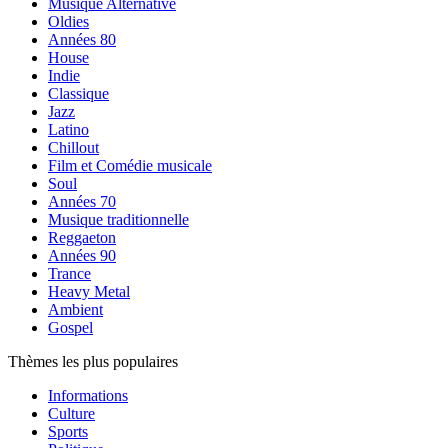
Musique Alternative
Oldies
Années 80
House
Indie
Classique
Jazz
Latino
Chillout
Film et Comédie musicale
Soul
Années 70
Musique traditionnelle
Reggaeton
Années 90
Trance
Heavy Metal
Ambient
Gospel
Thèmes les plus populaires
Informations
Culture
Sports