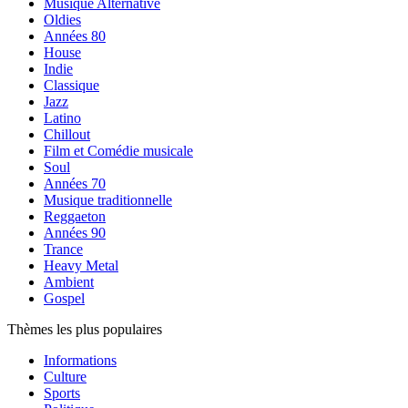
Musique Alternative
Oldies
Années 80
House
Indie
Classique
Jazz
Latino
Chillout
Film et Comédie musicale
Soul
Années 70
Musique traditionnelle
Reggaeton
Années 90
Trance
Heavy Metal
Ambient
Gospel
Thèmes les plus populaires
Informations
Culture
Sports