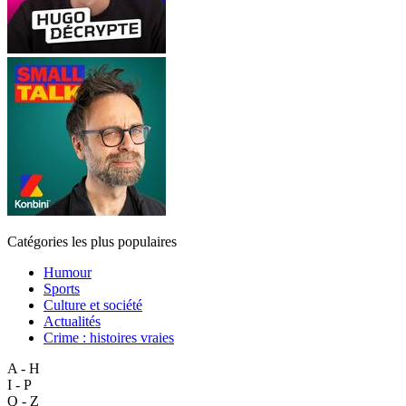
Catégories les plus populaires
Humour
Sports
Culture et société
Actualités
Crime : histoires vraies
A - H
I - P
Q - Z