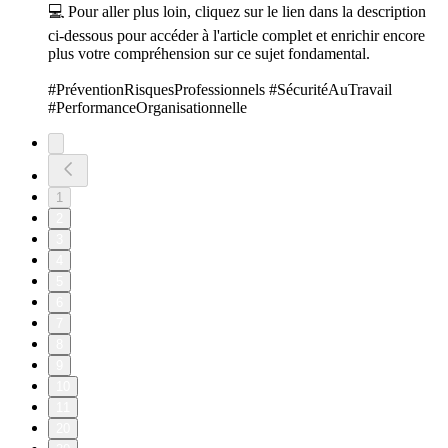
💻 Pour aller plus loin, cliquez sur le lien dans la description
ci-dessous pour accéder à l'article complet et enrichir encore
plus votre compréhension sur ce sujet fondamental.
#PréventionRisquesProfessionnels #SécuritéAuTravail
#PerformanceOrganisationnelle
1
2
3
4
5
6
7
8
9
10
11
20