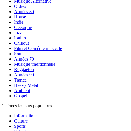
Musique Alternative
Oldies
Années 80
House
Indie
Classique
Jazz
Latino
Chillout
Film et Comédie musicale
Soul
Années 70
Musique traditionnelle
Reggaeton
Années 90
Trance
Heavy Metal
Ambient
Gospel
Thèmes les plus populaires
Informations
Culture
Sports