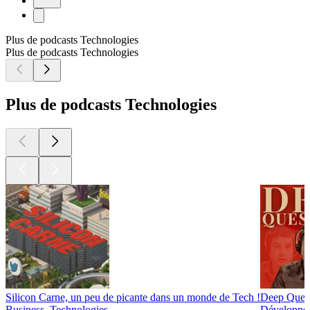
Plus de podcasts Technologies
Plus de podcasts Technologies
Plus de podcasts Technologies
Silicon Carne, un peu de picante dans un monde de Tech !
Deep Quest
Business, Technologies
Développem