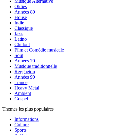
Musique Alternative
Oldies
Années 80
House
Indie
Classique
Jazz
Latino
Chillout
Film et Comédie musicale
Soul
Années 70
Musique traditionnelle
Reggaeton
Années 90
Trance
Heavy Metal
Ambient
Gospel
Thèmes les plus populaires
Informations
Culture
Sports